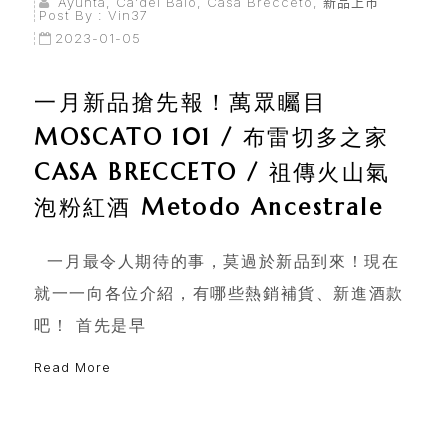
Ayunta
,
Ca'del Baio
,
Casa Brecceto
,
新品上市
首
Post By :
Vin37
2023-01-05
頁
一月新品搶先報！萬眾矚目
會
MOSCATO 101 / 布雷切多之家
員
CASA BRECCETO / 祖傳火山氣
專
區
泡粉紅酒 Metodo Ancestrale
當
一月最令人期待的事，莫過於新品到來！現在
期
就一一向各位介紹，有哪些熱銷補貨、新進酒款
優
吧！ 首先是早
惠
Read More
所
有