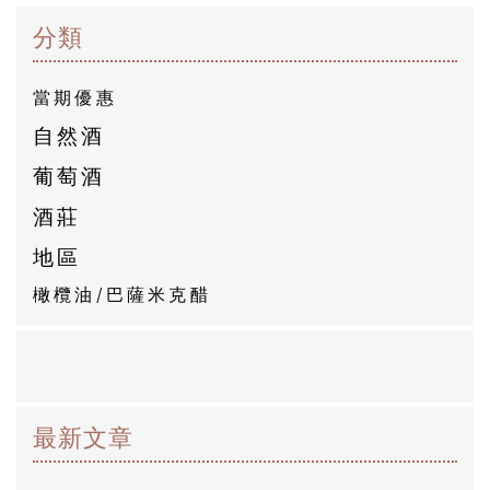
商
分類
品
當期優惠
自
自然酒
然
葡萄酒
酒
酒莊
地區
葡
萄
橄欖油/巴薩米克醋
酒
橄
欖
最新文章
/