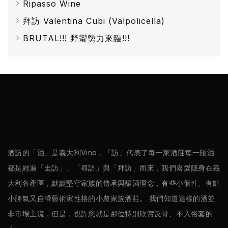
巴
Ripasso Wine
薩
拜訪 Valentina Cubi (Valpolicella)
米
BRUTAL!!! 野蠻勢力來臨!!!
克
醋
酒
莊
log
酒訪的「酒」是義大利Vino，「訪」代表了每一家酒莊每一瓶酒
都是經過「走訪」、「尋訪」與「拜訪」而來，我們喜愛隱身在義
聯
大利各產區，默默堅守家族的傳承與釀酒理念，有些小個性、有點
絡
小脾氣又自帶藝術家性格的小農家族酒莊。 我們知道這樣的酒並
我
非市場主流，但是，也許您就是那位特別欣賞反骨、不入俗套的
們