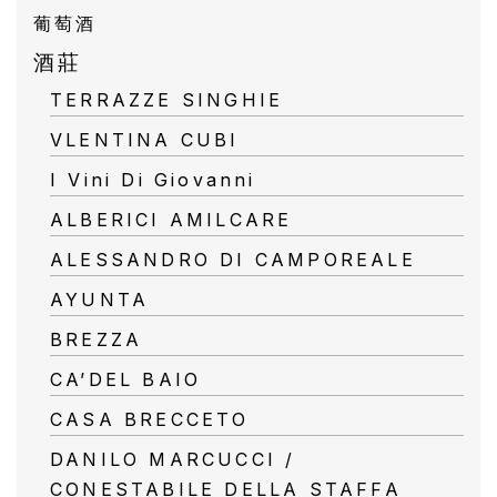
所
葡萄酒
有
酒莊
商
TERRAZZE SINGHIE
品
VLENTINA CUBI
I Vini Di Giovanni
自
ALBERICI AMILCARE
然
酒
ALESSANDRO DI CAMPOREALE
AYUNTA
葡
BREZZA
萄
CA’DEL BAIO
酒
CASA BRECCETO
橄
DANILO MARCUCCI /
欖
CONESTABILE DELLA STAFFA