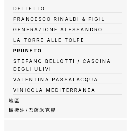
/
DELTETTO
巴
FRANCESCO RINALDI & FIGIL
薩
GENERAZIONE ALESSANDRO
米
LA TORRE ALLE TOLFE
克
PRUNETO
醋
STEFANO BELLOTTI / CASCINA
DEGLI ULIVI
酒
VALENTINA PASSALACQUA
莊
VINICOLA MEDITERRANEA
log
地區
橄欖油/巴薩米克醋
聯
絡