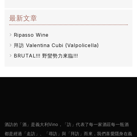
我
們
最新文章
隱
Ripasso Wine
私
拜訪 Valentina Cubi (Valpolicella)
權
BRUTAL!!! 野蠻勢力來臨!!!
政
策
酒訪的「酒」是義大利Vino，「訪」代表了每一家酒莊每一瓶酒
都是經過「走訪」、「尋訪」與「拜訪」而來，我們喜愛隱身在義