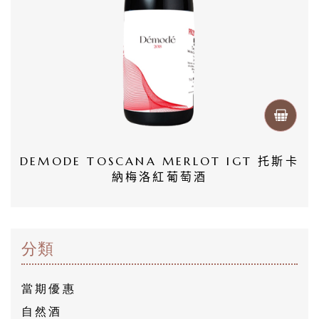
首
頁
會
員
專
DEMODE TOSCANA MERLOT IGT 托斯卡
納梅洛紅葡萄酒
區
當
期
分類
優
當期優惠
惠
自然酒