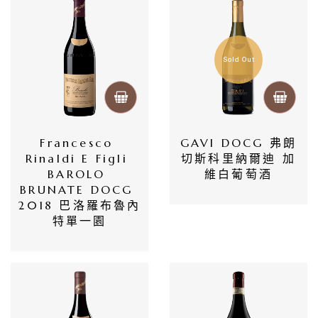
惠
所
Sold Out
有
商
品
Francesco 
GAVI DOCG 弗朗
自
Rinaldi E Figli 
切斯科里納爾迪 加
然
BAROLO 
維白葡萄酒
BRUNATE DOCG 
酒
2018 巴洛羅布魯內
特單一園
葡
萄
酒