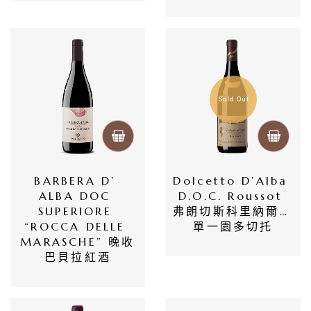
首
頁
Sold Out
會
員
BARBERA D’ 
Dolcetto D’Alba 
專
ALBA DOC 
D.o.c. Roussot 
區
SUPERIORE 
弗朗切斯科里納爾迪 
“ROCCA DELLE 
單一園多切托
MARASCHE” 晚收
當
巴貝拉紅酒
期
優