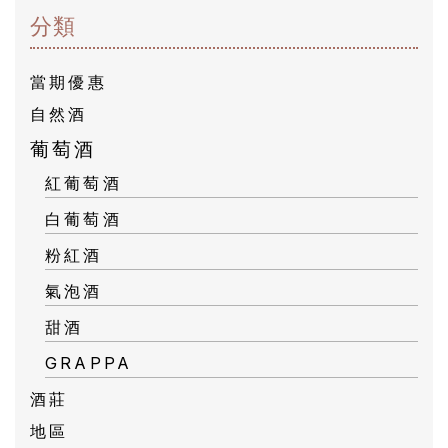
絡
分類
我
們
當期優惠
自然酒
隱
葡萄酒
私
紅葡萄酒
權
白葡萄酒
政
粉紅酒
策
氣泡酒
甜酒
GRAPPA
酒莊
地區