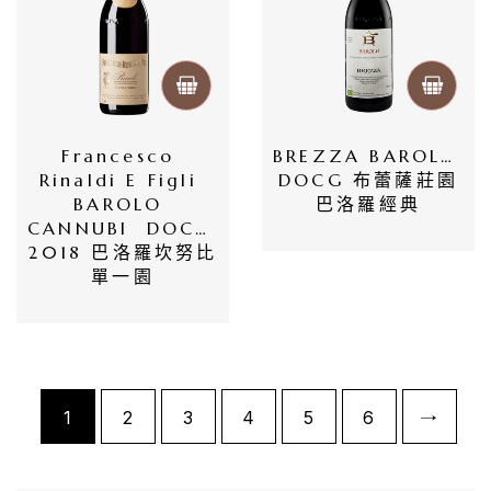
橄
欖
/
巴
薩
Francesco 
BREZZA BAROLO 
Rinaldi E Figli 
DOCG 布蕾薩莊園
米
BAROLO 
巴洛羅經典
克
CANNUBI  DOCG 
2018 巴洛羅坎努比
醋
單一園
酒
莊
log
1
2
3
4
5
6
→
聯