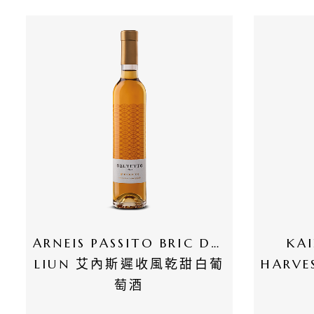
惠
所
有
商
品
自
然
酒
葡
ARNEIS PASSITO BRIC DU 
KAI
萄
LIUN 艾內斯遲收風乾甜白葡
HARV
酒
萄酒
橄