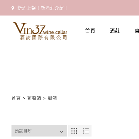
新酒上架！新酒莊介紹！
首頁
酒莊
首
頁
會
員
專
區
首頁
>
葡萄酒
> 甜酒
當
期
優