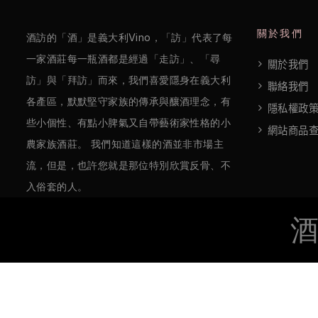
絡
我
關於我們
酒訪的「酒」是義大利Vino，「訪」代表了每
們
一家酒莊每一瓶酒都是經過「走訪」、「尋
關於我們
訪」與「拜訪」而來，我們喜愛隱身在義大利
聯絡我們
隱
各產區，默默堅守家族的傳承與釀酒理念，有
隱私權政
私
些小個性、有點小脾氣又自帶藝術家性格的小
網站商品
權
農家族酒莊。 我們知道這樣的酒並非市場主
政
流，但是，也許您就是那位特別欣賞反骨、不
策
入俗套的人。
©2022 酒訪國際 All Rights Reserved.