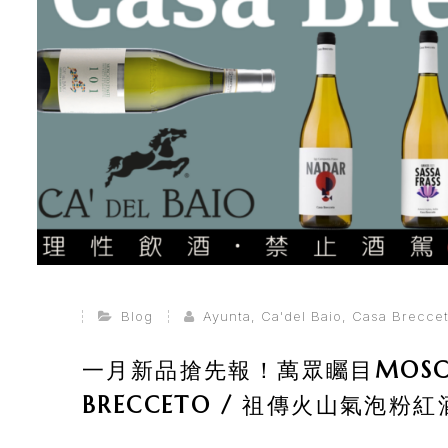
所
有
商
品
自
然
酒
葡
Blog
Ayunta
,
Ca'del Baio
,
Casa Brecce
萄
酒
一月新品搶先報！萬眾矚目MOSCAT
BRECCETO / 祖傳火山氣泡粉紅酒 M
橄