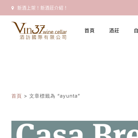
新酒上架！新酒莊介紹！
首
首頁
酒莊
頁
會
員
專
區
首頁
> 文章標籤為 “ayunta”
當
期
優
惠