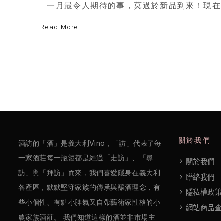
欖
一月最令人期待的事，莫過於新品到來！現在
/
Read More
巴
薩
米
克
醋
酒
關於我們
莊
酒訪的「酒」是義大利Vino，「訪」代表了每
一家酒莊每一瓶酒都是經過「走訪」、「尋
關於我們
log
訪」與「拜訪」而來，我們喜愛隱身在義大利
聯絡我們
各產區，默默堅守家族的傳承與釀酒理念，有
隱私權政
聯
些小個性、有點小脾氣又自帶藝術家性格的小
網站商品
絡
農家族酒莊。 我們知道這樣的酒並非市場主