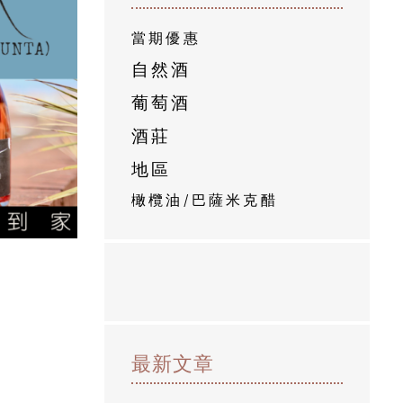
當期優惠
自然酒
葡萄酒
酒莊
地區
橄欖油/巴薩米克醋
最新文章