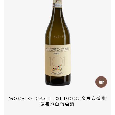
優
惠
所
有
商
品
自
然
酒
葡
MOCATO D’ASTI 101 DOCG 蜜思嘉微甜
萄
微氣泡白葡萄酒
酒