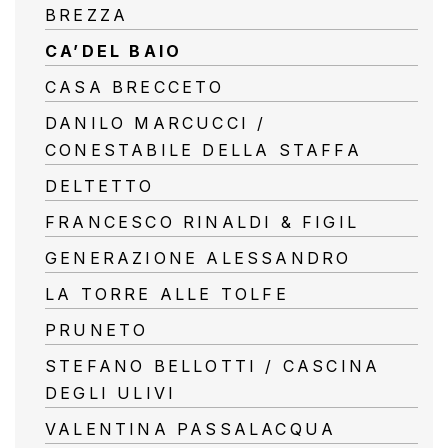
BREZZA
聯
絡
CA’DEL BAIO
我
CASA BRECCETO
們
DANILO MARCUCCI /
CONESTABILE DELLA STAFFA
隱
DELTETTO
私
FRANCESCO RINALDI & FIGIL
權
GENERAZIONE ALESSANDRO
政
LA TORRE ALLE TOLFE
策
PRUNETO
STEFANO BELLOTTI / CASCINA
DEGLI ULIVI
VALENTINA PASSALACQUA