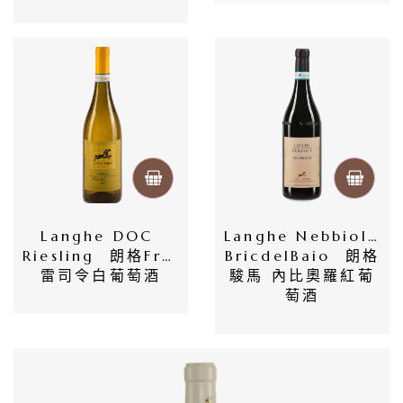
首
頁
會
Langhe DOC 
Langhe Nebbiolo 
員
Riesling  朗格Fré 
BricdelBaio  朗格
專
雷司令白葡萄酒
駿馬 內比奧羅紅葡
萄酒
區
當
期