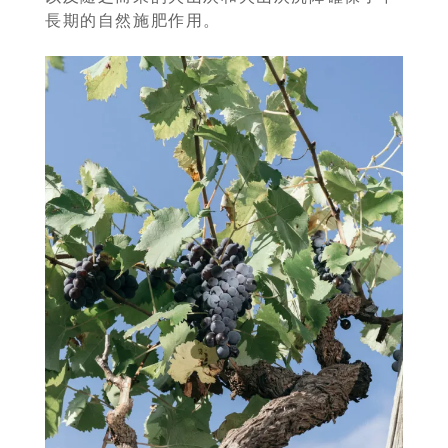
長期的自然施肥作用。
首
頁
會