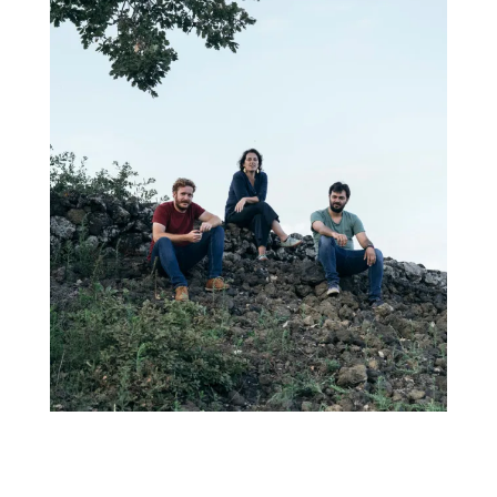
醋
酒
莊
log
聯
絡
我
們
隱
私
權