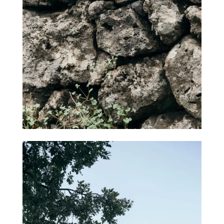
自
然
酒
葡
萄
酒
橄
欖
/
巴
薩
米
克