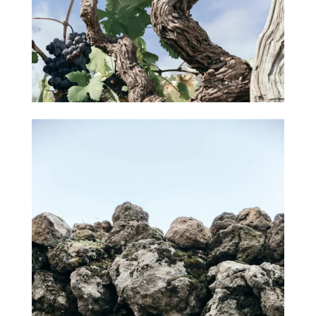
員
專
區
當
期
優
惠
所
有
商
品