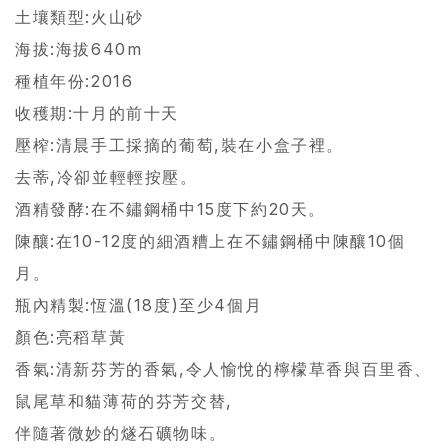
土壤類型:火山砂
海拔:海拔640m
種植年份:2016
收穫期:十月的前十天
壓榨:清晨手工採摘的葡萄,裝在小盒子裡。
去蒂,冷卻並輕輕按壓。
酒精發酵:在不鏽鋼桶中15度下約20天。
陳釀:在10-12度的細酒糟上在不鏽鋼桶中陳釀10個
月。
瓶內精製:恆溫(18度)至少4個月
顏色:亮稻草黃
香氣:清新芬芳的香氣,令人愉悅的檸檬草香與百里香、
鼠尾草和貓薄荷的芬芳交替,
伴隨著微妙的燧石礦物味。