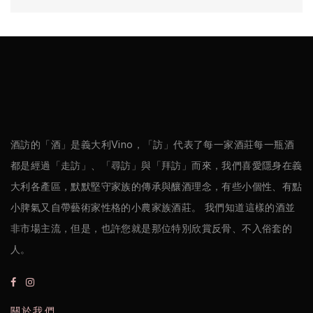
酒訪的「酒」是義大利Vino，「訪」代表了每一家酒莊每一瓶酒
都是經過「走訪」、「尋訪」與「拜訪」而來，我們喜愛隱身在義
大利各產區，默默堅守家族的傳承與釀酒理念，有些小個性、有點
小脾氣又自帶藝術家性格的小農家族酒莊。 我們知道這樣的酒並
非市場主流，但是，也許您就是那位特別欣賞反骨、不入俗套的
人。
關於我們