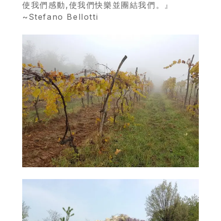
使我們感動,使我們快樂並團結我們。』
商
~Stefano Bellotti
品
自
然
酒
葡
萄
酒
橄
欖
/