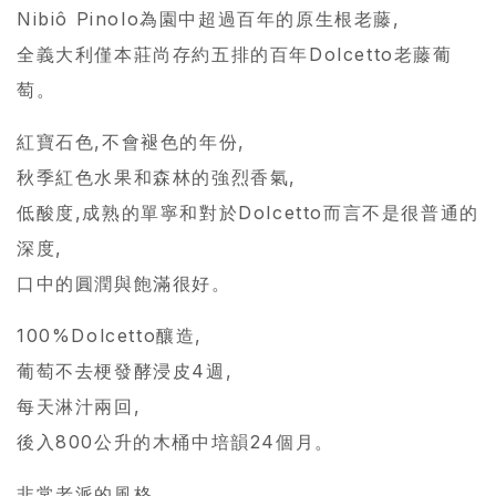
Nibiô Pinolo為園中超過百年的原生根老藤,
全義大利僅本莊尚存約五排的百年Dolcetto老藤葡
萄。
紅寶石色,不會褪色的年份,
秋季紅色水果和森林的強烈香氣,
低酸度,成熟的單寧和對於Dolcetto而言不是很普通的
深度,
口中的圓潤與飽滿很好。
100%Dolcetto釀造,
葡萄不去梗發酵浸皮4週,
每天淋汁兩回,
後入800公升的木桶中培韻24個月。
非常老派的風格,