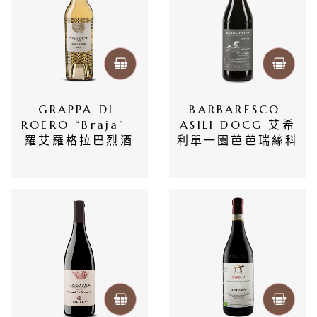
隱
私
權
政
GRAPPA DI 
BARBARESCO 
策
ROERO “Braja”  
ASILI DOCG 艾希
羅艾羅格拉巴烈酒
利單一園芭芭瑞絲科