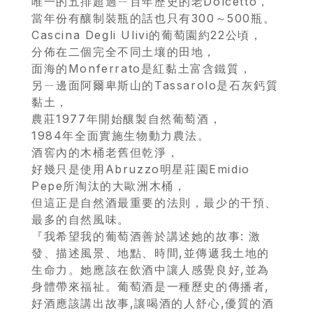
唯一的五排超過ㄧ百年歷史的老Dolcetto，
首
當年份有釀制裝瓶的話也只有300～500瓶。
Cascina Degli Ulivi的葡萄園約22公頃，
頁
分佈在二個完全不同土壤的田地，
面海的Monferrato是紅黏土富含鐵質，
會
另ㄧ邊面阿爾卑斯山的Tassarolo是石灰鈣質
員
黏土，
農莊1977年開始釀製自然葡萄酒，
專
1984年全面實施生物動力農法。
區
酒窖內的木桶老舊但乾淨，
好幾只是使用Abruzzo明星莊園Emidio
當
Pepe所淘汰的大歐洲木桶，
但這正是自然酒最重要的法則，最少的干預、
期
最多的自然風味。
優
『我希望我的葡萄酒善於講述她的故事: 激
惠
發、描述風景、地點、時間,並傳遞我土地的
生命力。她應該在飲酒中讓人感覺良好,並為
身體帶來福祉。葡萄酒是一種歷史的傳播者,
所
好酒應該講出故事,讓喝酒的人舒心,優質的酒
有