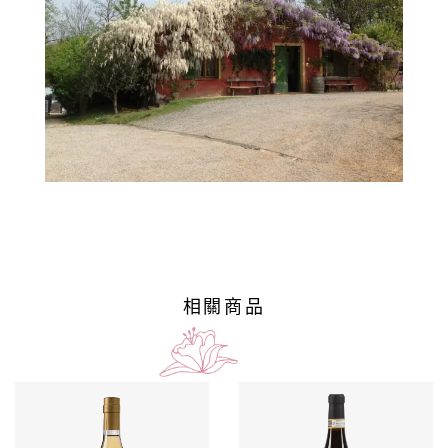
巴
薩
米
克
醋
酒
莊
log
相關商品
聯
絡
我
們