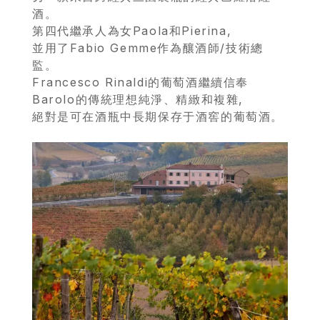
酒。
專
第四代繼承人為女Paola和Pierina,
區
並用了Fabio Gemme作為釀酒師/技術總
監。
當
Francesco Rinaldi的葡萄酒繼續信奉
Barolo的傳統理想純淨、精緻和複雜,
期
絕對是可在酒瓶中長期保存于酒窖的葡萄酒。
優
惠
所
有
商
品
自