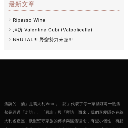
最新文章
Ripasso Wine
拜訪 Valentina Cubi (Valpolicella)
BRUTAL!!! 野蠻勢力來臨!!!
酒訪的「酒」是義大利Vino，「訪」代表了每一家酒莊每一瓶酒
都是經過「走訪」、「尋訪」與「拜訪」而來，我們喜愛隱身在義
大利各產區，默默堅守家族的傳承與釀酒理念，有些小個性、有點