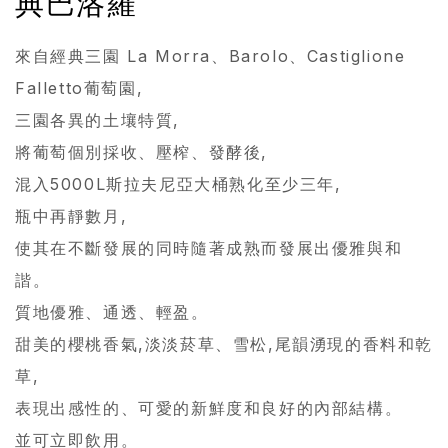
典巴洛羅
來自經典三園 La Morra、Barolo、Castiglione
Falletto葡萄園,
三園各異的土壤特質,
將葡萄個別採收、壓榨、發酵後,
混入5000L斯拉夫尼亞大桶熟化至少三年,
瓶中再靜數月,
使其在不斷發展的同時隨著成熟而發展出優雅與和
諧。
質地優雅、通透、輕盈。
甜美的櫻桃香氣,淡淡菸草、雪松,尾韻湧現的香料和乾
草,
表現出感性的、可愛的新鮮度和良好的內部結構。
並可立即飲用。