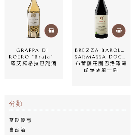
策
GRAPPA DI 
BREZZA BAROLO 
ROERO “Braja”  
SARMASSA DOCG 
羅艾羅格拉巴烈酒
布蕾薩莊園巴洛羅薩
爾瑪薩單一園
分類
當期優惠
自然酒