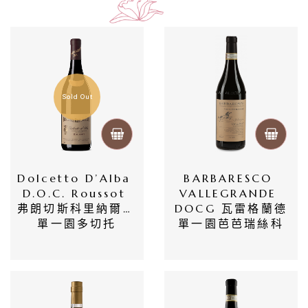
酒
莊
log
Sold Out
聯
絡
我
Dolcetto D’Alba 
BARBARESCO 
D.o.c. Roussot 
VALLEGRANDE 
們
弗朗切斯科里納爾迪 
DOCG 瓦雷格蘭德
單一園多切托
單一園芭芭瑞絲科
隱
私
權
政