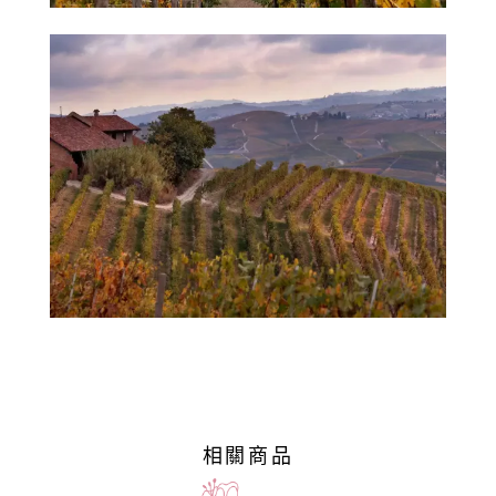
然
酒
葡
萄
酒
橄
欖
/
巴
薩
米
克
相關商品
醋