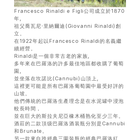
Francesco Rinaldi e Figli公司成立於1870
年,
祖父喬瓦尼·里納爾迪(Giovanni Rinaldi)創
立。
在1922年起以Francesco Rinaldi的名義繼
續經營。
Rinaldi是一個非常古老的家族,
多年來在巴羅洛的許多最佳地區都收購了葡萄
園,
並坐落在坎諾比(Cannubi)山頂上,
這裡更可能是所有巴羅洛葡萄園中最受好評的
山坡。
首
他們傳統的巴羅洛生產理念是在水泥罐中浸泡
較長時間，
頁
並在巨大的斯拉夫尼亞橡木桶熟化至少三年。
酒莊的二款頂级巴羅洛酒装瓶分別是Cannubi
會
和Brunate。
員
另一款來自跨經典三園裝瓶的經典巴羅洛紅