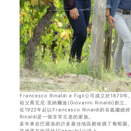
首
頁
會
員
專
Francesco Rinaldi e Figli公司成立於1870年,
區
祖父喬瓦尼·里納爾迪(Giovanni Rinaldi)創立。
在1922年起以Francesco Rinaldi的名義繼續
當
Rinaldi是一個非常古老的家族,
期
多年來在巴羅洛的許多最佳地區都收購了葡萄園,
並坐落在坎諾比(Cannubi)山頂上,