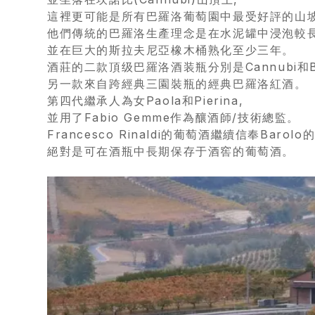
優
這裡更可能是所有巴羅洛葡萄園中最受好評的山
惠
他們傳統的巴羅洛生產理念是在水泥罐中浸泡較
並在巨大的斯拉夫尼亞橡木桶熟化至少三年。
所
酒莊的二款頂级巴羅洛酒装瓶分別是Cannubi和Br
另一款來自跨經典三園裝瓶的經典巴羅洛紅酒。
有
第四代繼承人為女Paola和Pierina,
商
並用了Fabio Gemme作為釀酒師/技術總監。
Francesco Rinaldi的葡萄酒繼續信奉Bar
品
絕對是可在酒瓶中長期保存于酒窖的葡萄酒。
自
然
酒
葡
萄
酒