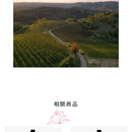
葡
萄
酒
橄
欖
/
巴
薩
米
克
相關商品
醋
酒