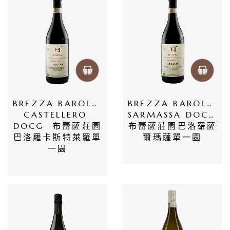
莊
log
聯
絡
我
BREZZA BAROLO 
BREZZA BAROLO 
們
CASTELLERO 
SARMASSA DOCG 
DOCG  布蕾薩莊園
布蕾薩莊園巴洛羅薩
隱
巴洛羅卡斯特萊羅單
爾瑪薩單一園
一園
私
權
政
策