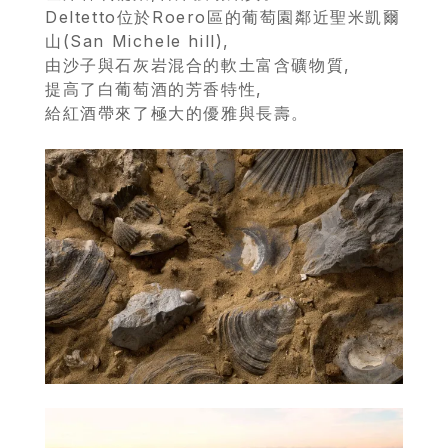
Deltetto位於Roero區的葡萄園鄰近聖米凱爾
當
山(San Michele hill),
由沙子與石灰岩混合的軟土富含礦物質,
期
提高了白葡萄酒的芳香特性,
優
給紅酒帶來了極大的優雅與長壽。
惠
所
有
商
品
自
然
酒