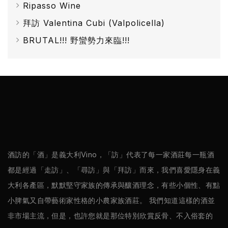
Ripasso Wine
拜訪 Valentina Cubi (Valpolicella)
BRUTAL!!! 野蠻勢力來臨!!!
酒訪的「酒」是義大利Vino，「訪」代表了每一家酒莊每一瓶酒
都是經過「走訪」、「尋訪」與「拜訪」而來，我們喜愛隱身在義
大利各產區，默默堅守家族的傳承與釀酒理念，有些小個性、有點
小脾氣又自帶藝術家性格的小農家族酒莊。 我們知道這樣的酒並
非市場主流，但是，也許您就是那位特別欣賞反骨、不入俗套的