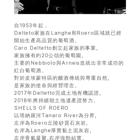
自1953年起，
Delteto家族在Langhe和Roero區域就已經
開始生產高品質的葡萄酒。
Caro Deltetto創立起家族的事業,
家族擁有約20公頌的葡萄園,
主要的Nebbiolo與Arneis造就出非常成功的
紅白葡萄酒。
首
對於皮埃蒙特區的釀酒傳統與尊重自然,
是家族的使命與經營理念。
頁
2017年Deltetto完成土地有機認證,
2018年將持續朝土地遺產證努力。
會
SHELLS OF ROERO
員
以塔納羅河Tanaro River為分界,
左岸為Roero丘陵砂質石灰岩,
專
右岸為Langhe厚實黏土泥灰岩,
區
左岸香氣凝聚,右岸強勁結實。