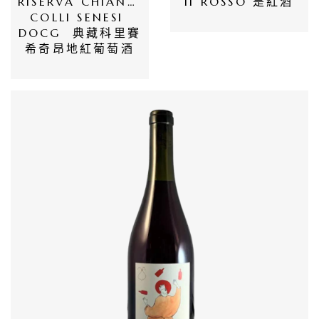
RISERVA CHIANTI 
Il ROSSO 是紅酒
員
COLLI SENESI 
專
DOCG  典藏科里賽
希奇昂地紅葡萄酒
區
當
期
優
惠
所
有
商
品
自