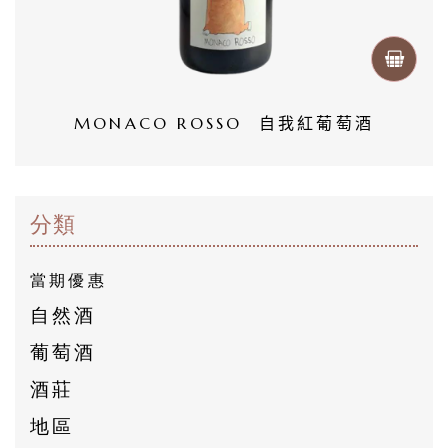
然
酒
葡
MONACO ROSSO  自我紅葡萄酒
萄
酒
分類
橄
欖
當期優惠
/
自然酒
巴
葡萄酒
薩
酒莊
米
克
地區