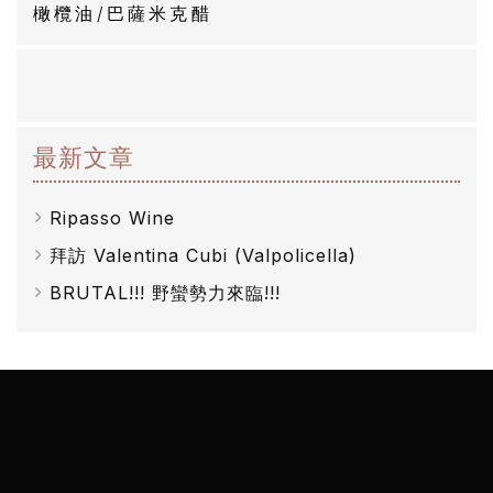
醋
橄欖油/巴薩米克醋
酒
莊
最新文章
log
Ripasso Wine
聯
拜訪 Valentina Cubi (Valpolicella)
絡
BRUTAL!!! 野蠻勢力來臨!!!
我
們
隱
私
權