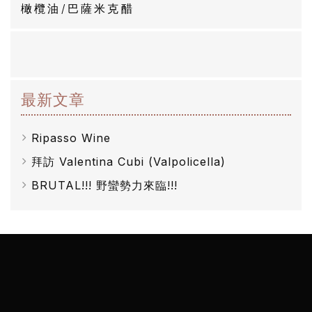
醋
橄欖油/巴薩米克醋
酒
莊
最新文章
log
Ripasso Wine
聯
拜訪 Valentina Cubi (Valpolicella)
絡
BRUTAL!!! 野蠻勢力來臨!!!
我
們
隱
私
權