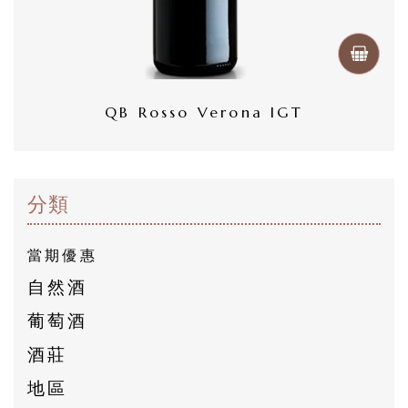
然
酒
葡
QB Rosso Verona IGT
萄
酒
分類
橄
欖
當期優惠
/
自然酒
巴
葡萄酒
薩
酒莊
米
克
地區