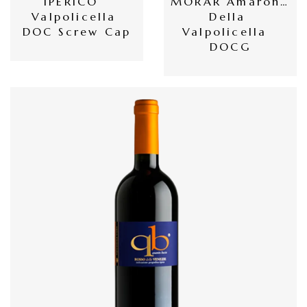
IPERICO  
MORAR Amarone 
員
Valpolicella 
Della 
專
DOC Screw Cap
Valpolicella  
DOCG
區
當
期
優
惠
所
有
商
品
自