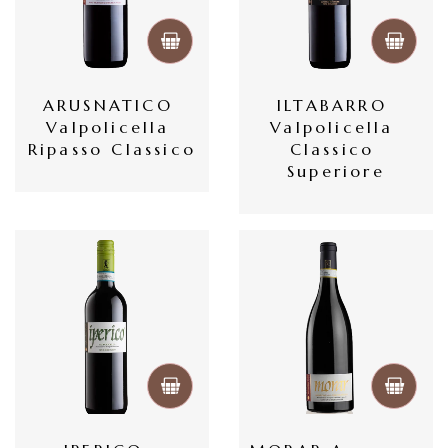
ARUSNATICO 
ILTABARRO 
Valpolicella 
Valpolicella 
Ripasso Classico
Classico 
Superiore
首
頁
會