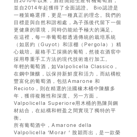
自2010年以來，酒莊開始生產有機葡萄酒，
並自2014年起獲得了全面認證。 Bio認證是
一種策略選擇，更是一種真正的理念。我們的
目標是與自然和諧相處，為子孫後代留下一個
更健康的環境，同時仍能給予極大的滿足。
在這裡，每一串葡萄都透過傳統的栽培系統
（如居約（Guyot）和涼棚（Pergola））精
心栽培。嚴格手工採摘的葡萄，然後在酒窖中
採用尊重手工方法的現代技術進行加工
。
年輕的葡萄酒，如Valpolicella Classico，
在鋼中陳釀，以保持新鮮度和活力，而結構較
豐富化的葡萄酒，包括Amarone 和
Recioto，則在精選的法國橡木桶中陳釀多
年，獲得複雜性和深度。另一方面，
首
Valpolicella Superiore用木桶的熟陳與鋼
材結合，在結構和輕盈之間實現了獨特的平
頁
衡。
所有葡萄酒中，Amarone della
會
Valpolicella ‘Morar ‘ 脫穎而出，是一款榮