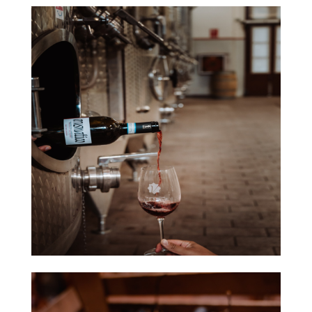
醋
酒
莊
log
聯
絡
我
們
隱
私
權