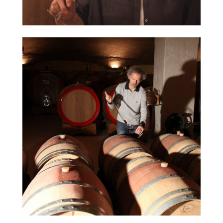
然
酒
葡
萄
酒
橄
欖
/
巴
薩
米
克