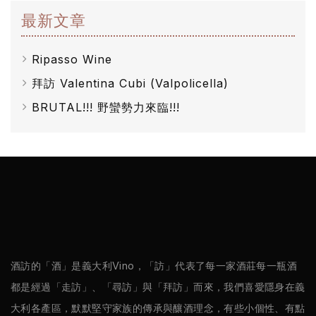
最新文章
Ripasso Wine
拜訪 Valentina Cubi (Valpolicella)
BRUTAL!!! 野蠻勢力來臨!!!
酒訪的「酒」是義大利Vino，「訪」代表了每一家酒莊每一瓶酒
都是經過「走訪」、「尋訪」與「拜訪」而來，我們喜愛隱身在義
大利各產區，默默堅守家族的傳承與釀酒理念，有些小個性、有點