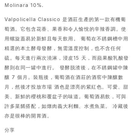
Molinara 10%.
Valpolicella Classico 是酒莊生產的第一款有機葡
萄酒。它包含花香、果香和令人愉悅的辛辣香調。使
用螺旋蓋易於新鮮且每天飲用。 葡萄在不銹鋼槽中用
精選的本土酵母發酵，無需溫度控制，也不含任何
硫。每天進行兩次澆淋，浸皮15 天，而蘋果酸乳酸發
酵則在同一罐中進行。 發酵脱渣後，在不銹鋼罐中陳
釀 7 個月。裝瓶後，葡萄酒在酒莊的酒窖中陳釀數
月，然後才投放市場 酒色是漂亮的紫紅色。可愛、甜
美、新鮮的櫻桃和覆盆子的味道。葡萄酒易飲，可與
許多菜餚搭配，如燉肉義大利麵、水煮魚菜。 冷藏後
亦是很棒的開胃酒。
分享