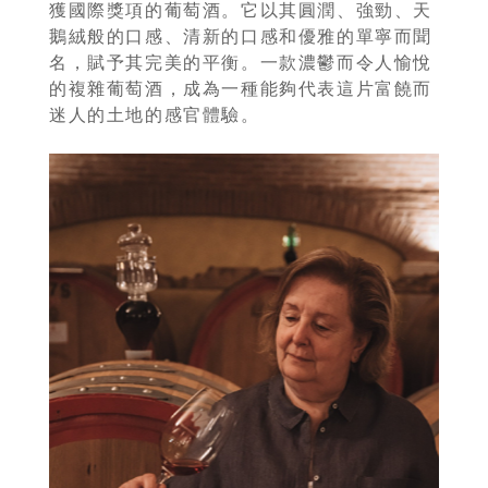
員
獲國際獎項的葡萄酒。它以其圓潤、強勁、天
鵝絨般的口感、清新的口感和優雅的單寧而聞
專
名，賦予其完美的平衡。一款濃鬱而令人愉悅
區
的複雜葡萄酒，成為一種能夠代表這片富饒而
迷人的土地的感官體驗。
當
期
優
惠
所
有
商
品
自