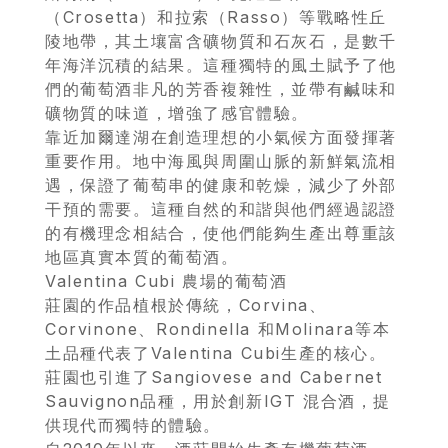
（Crosetta）和拉索（Rasso）等戰略性丘
陵地帶，其土壤富含礦物質和石灰石，是數千
年海洋沉積的結果。這種獨特的風土賦予了他
們的葡萄酒非凡的芳香複雜性，並帶有鹹味和
礦物質的味道，增強了感官體驗。
靠近加爾達湖在創造理想的小氣候方面發揮著
重要作用。地中海風與周圍山脈的新鮮氣流相
遇，保證了葡萄串的健康和乾燥，減少了外部
干預的需要。這種自然的和諧與他們經過認證
的有機理念相結合，使他們能夠生產出尊重該
地區真實本質的葡萄酒。
Valentina Cubi 農場的葡萄酒
莊園的作品植根於傳統，Corvina、
Corvinone、Rondinella 和Molinara等本
土品種代表了Valentina Cubi生產的核心。
莊園也引進了Sangiovese and Cabernet
Sauvignon品種，用於創新IGT 混合酒，提
供現代而獨特的體驗。