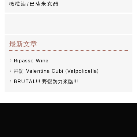
醋
橄欖油/巴薩米克醋
酒
莊
最新文章
log
Ripasso Wine
聯
拜訪 Valentina Cubi (Valpolicella)
絡
BRUTAL!!! 野蠻勢力來臨!!!
我
們
隱
私
權