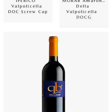
IPERICO  
MORAR Amarone 
員
Valpolicella 
Della 
專
DOC Screw Cap
Valpolicella  
DOCG
區
當
期
優
惠
所
有
商
品
自