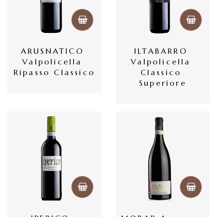
ARUSNATICO 
ILTABARRO 
Valpolicella 
Valpolicella 
Ripasso Classico
Classico 
Superiore
首
頁
會