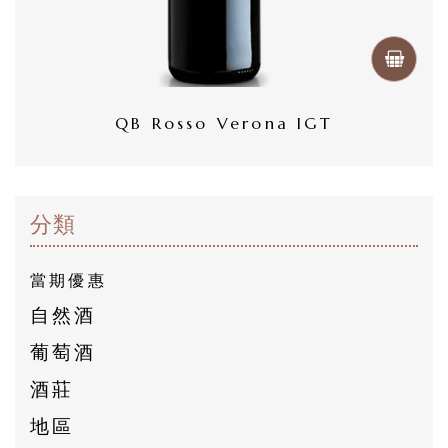
然
酒
葡
QB Rosso Verona IGT
萄
酒
分類
橄
欖
當期優惠
/
自然酒
巴
葡萄酒
薩
酒莊
米
克
地區