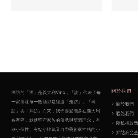
/
巴
薩
米
克
醋
酒
莊
關於我們
酒訪的「酒」是義大利Vino，「訪」代表了每
log
一家酒莊每一瓶酒都是經過「走訪」、「尋
關於我們
聯
訪」與「拜訪」而來，我們喜愛隱身在義大利
聯絡我們
各產區，默默堅守家族的傳承與釀酒理念，有
絡
隱私權政
些小個性、有點小脾氣又自帶藝術家性格的小
我
網站商品