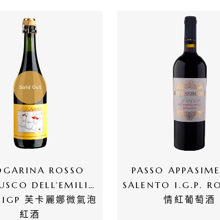
Sold Out
OGARINA ROSSO 
PASSO APPASIME
SCO DELL’EMILIA 
SALENTO I.G.P. 
O IGP 芙卡麗娜微氣泡
情紅葡萄酒
紅酒