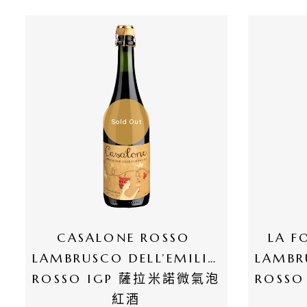
有
商
品
自
然
Sold Out
酒
葡
萄
酒
CASALONE ROSSO 
LA F
LAMBRUSCO DELL’EMILIA 
LAMBRU
橄
ROSSO IGP 薩拉米諾微氣泡
ROSS
欖
紅酒