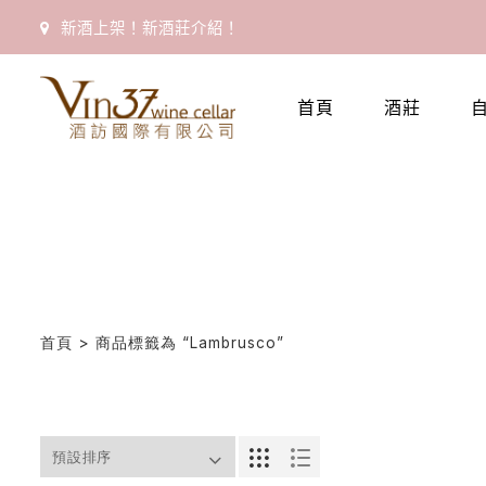
新酒上架！新酒莊介紹！
首
頁
首頁
酒莊
會
員
專
區
當
期
首頁
> 商品標籤為 “Lambrusco”
優
惠
所