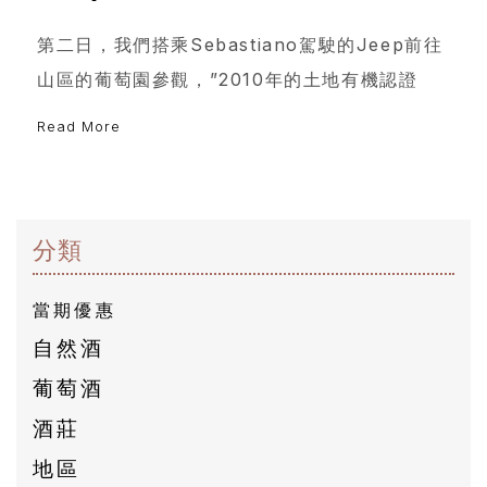
自
第二日，我們搭乘Sebastiano駕駛的Jeep前往
然
山區的葡萄園參觀，”2010年的土地有機認證
酒
Read More
葡
萄
酒
分類
橄
當期優惠
欖
自然酒
/
葡萄酒
巴
酒莊
薩
地區
米