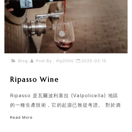
Blog
Post By :
Ifly2000
2025-02-15
Ripasso Wine
Ripasso 是瓦爾波利塞拉 (Valpolicella) 地區
的一種生產技術，它的起源已無從考證。 對於酒
首
Read More
頁