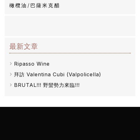
橄欖油/巴薩米克醋
克
醋
酒
最新文章
莊
log
Ripasso Wine
拜訪 Valentina Cubi (Valpolicella)
聯
BRUTAL!!! 野蠻勢力來臨!!!
絡
我
們
隱
私