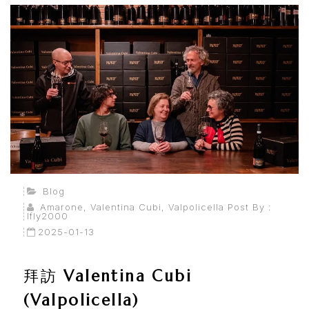
會
員
專
區
當
期
優
Blog
惠
Amarone
,
Valentina Cubi
,
Valpolicella
Post By :
Ifly2000
所
2025-01-13
有
拜訪 Valentina Cubi
商
(Valpolicella)
品