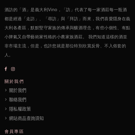
醋
酒訪的「酒」是義大利Vino，「訪」代表了每一家酒莊每一瓶酒
酒
都是經過「走訪」、「尋訪」與「拜訪」而來，我們喜愛隱身在義
莊
大利各產區，默默堅守家族的傳承與釀酒理念，有些小個性、有點
小脾氣又自帶藝術家性格的小農家族酒莊。 我們知道這樣的酒並
log
非市場主流，但是，也許您就是那位特別欣賞反骨、不入俗套的
人。
聯
絡
我
關於我們
們
關於我們
聯絡我們
隱
隱私權政策
私
網站商品查詢須知
權
會員專區