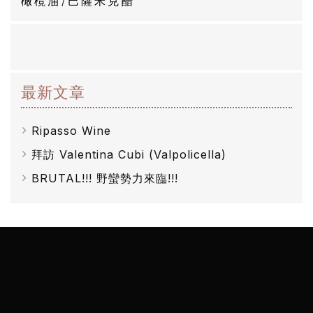
橄欖油/巴薩米克醋
然
酒
葡
最新文章
萄
酒
Ripasso Wine
橄
拜訪 Valentina Cubi (Valpolicella)
欖
BRUTAL!!! 野蠻勢力來臨!!!
/
巴
薩
米
克