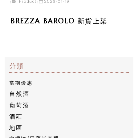
員
Product
2026-01-19
專
BREZZA BAROLO 新貨上架
區
當
期
優
分類
惠
當期優惠
所
自然酒
有
葡萄酒
商
品
酒莊
地區
自