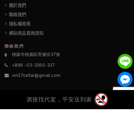
政
關於我們
策
聯絡我們
隱私權政策
網站商品查詢須知
聯絡我們
桃園市桃園區育樂街37號
+886 -03-3360-337
vin37cellar@gmail.com
酒後找代駕，平安送到家
©2022 酒訪國際 All Rights Reserved.