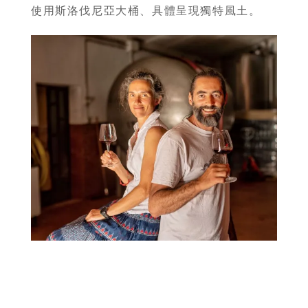
所
使用斯洛伐尼亞大桶、具體呈現獨特風土。
有
商
品
自
然
酒
葡
萄
酒
橄
欖