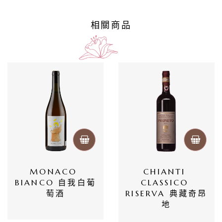
/
巴
相關商品
薩
米
克
醋
酒
莊
log
MONACO 
CHIANTI 
BIANCO 自我白葡
CLASSICO 
聯
萄酒
RISERVA 典藏奇昂
絡
地
我