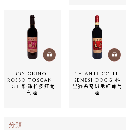
們
隱
私
權
政
策
COLORINO 
CHIANTI COLLI 
ROSSO TOSCANO 
SENESI DOCG 科
IGT 科羅拉多紅葡
里賽希奇昂地紅葡萄
萄酒
酒
分類