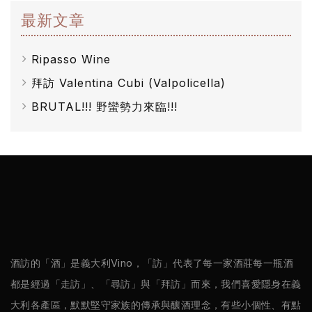
最新文章
Ripasso Wine
拜訪 Valentina Cubi (Valpolicella)
BRUTAL!!! 野蠻勢力來臨!!!
酒訪的「酒」是義大利Vino，「訪」代表了每一家酒莊每一瓶酒
都是經過「走訪」、「尋訪」與「拜訪」而來，我們喜愛隱身在義
大利各產區，默默堅守家族的傳承與釀酒理念，有些小個性、有點