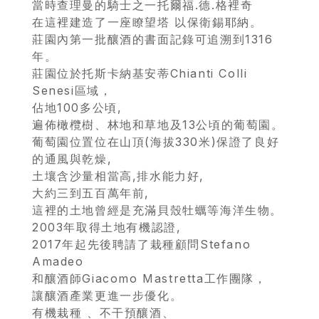
當時查理曼的騎士之一托爾福.德.格裡奇
在這裡建造了一座瞭望塔 以保衛錫耶納。
莊園內第一批釀酒的書面記錄可追溯到1316
首
年。
頁
莊園位於托斯卡納基安蒂Chianti Colli
Senesi區域，
會
佔地100多公頃,
遍佈橄欖樹、林地和草地及13公頃的葡萄園。
員
葡萄園位置位在山頂(海拔330米)保證了良好
專
的通風與乾燥,
區
土壤含沙量相當高,排水能力好,
大約三到五百萬年前,
這裡的土地曾經是充滿貝殼牡蠣等海洋生物。
當
2003年取得土地有機認證,
期
2017年起先後聘請了栽種顧問Stefano
優
Amadeo
和釀酒師Giacomo Mastretta工作團隊，
惠
讓釀酒產業更進一步優化。
有機栽種 、不干預釀酒、