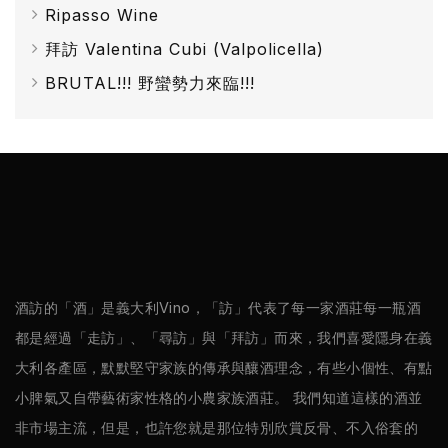
Ripasso Wine
拜訪 Valentina Cubi (Valpolicella)
BRUTAL!!! 野蠻勢力來臨!!!
酒訪的「酒」是義大利Vino，「訪」代表了每一家酒莊每一瓶酒
都是經過「走訪」、「尋訪」與「拜訪」而來，我們喜愛隱身在義
大利各產區，默默堅守家族的傳承與釀酒理念，有些小個性、有點
小脾氣又自帶藝術家性格的小農家族酒莊。 我們知道這樣的酒並
非市場主流，但是，也許您就是那位特別欣賞反骨、不入俗套的