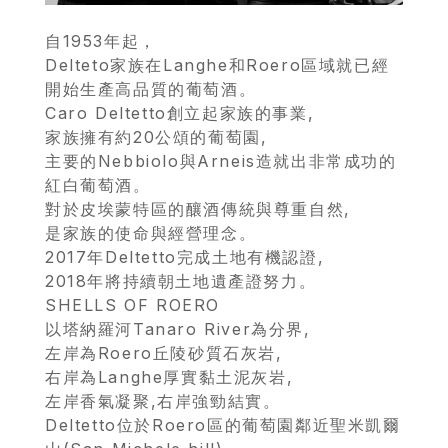
自1953年起，
Delteto家族在Langhe和Roero區域就已經
開始生產高品質的葡萄酒。
Caro Deltetto創立起家族的事業,
家族擁有約20公頌的葡萄園,
主要的Nebbiolo與Arneis造就出非常成功的
紅白葡萄酒。
對於皮埃蒙特區的釀酒傳統與尊重自然,
是家族的使命與經營理念。
首
2017年Deltetto完成土地有機認證,
頁
2018年將持續朝土地遺產證努力。
SHELLS OF ROERO
以塔納羅河Tanaro River為分界,
會
左岸為Roero丘陵砂質石灰岩,
員
右岸為Langhe厚實黏土泥灰岩,
專
左岸香氣凝聚,右岸強勁結實。
Deltetto位於Roero區的葡萄園鄰近聖米凱爾
區