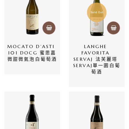
莊
Sold Out
log
聯
絡
MOCATO D’ASTI 
LANGHE 
我
101 DOCG 蜜思嘉
FAVORITA 
微甜微氣泡白葡萄酒
SERVAJ 法芙麗塔 
們
SERVAJ單一園白葡
萄酒
隱
私
權
政
策