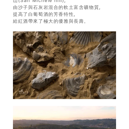
山(San Michele hill),
由沙子與石灰岩混合的軟土富含礦物質,
當
提高了白葡萄酒的芳香特性,
期
給紅酒帶來了極大的優雅與長壽。
優
惠
所
有
商
品
自
然
酒