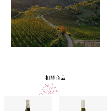
葡
萄
酒
橄
欖
/
巴
薩
米
相關商品
克
醋
酒