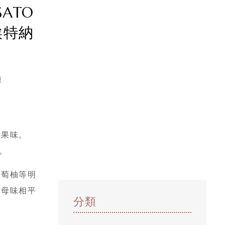
SATO
 埃特納
種
和果味。
法。
葡萄柚等明
酵母味相平
分類