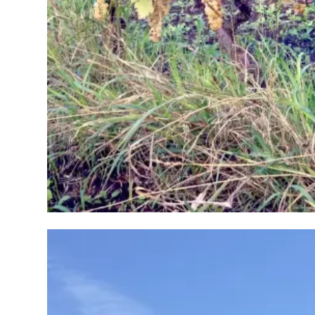
橄
欖
/
巴
薩
米
克
醋
酒
莊
log