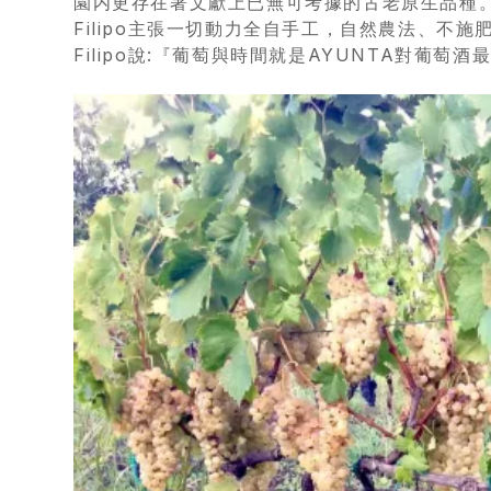
園内更存在著文獻上已無可考據的古老原生品種
優
Filipo主張一切動力全自手工，自然農法、不
惠
Filipo說:『葡萄與時間就是AYUNTA對葡萄
所
有
商
品
自
然
酒
葡
萄
酒