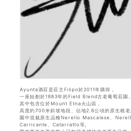
首
頁
會
員
專
Ayunta酒莊是莊主Filipo於2011年購得，
一座始創於1883年的Field Blend古老葡萄莊園
區
其中包含位於Mount Etna火山區，
高度約700米斜坡地段、佔地2.8公頃的原生根
當
園中混栽原生品種Nerello Mascalese、Nerell
期
Carricante、Catarratto等,