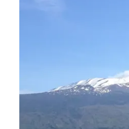
聯
絡
我
們
隱
私
權
政
策