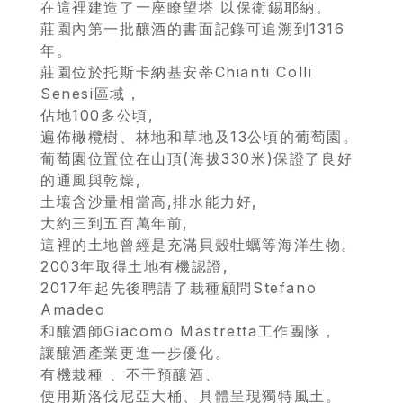
在這裡建造了一座瞭望塔 以保衛錫耶納。
莊園內第一批釀酒的書面記錄可追溯到1316
年。
首
莊園位於托斯卡納基安蒂Chianti Colli
頁
Senesi區域，
佔地100多公頃,
遍佈橄欖樹、林地和草地及13公頃的葡萄園。
會
葡萄園位置位在山頂(海拔330米)保證了良好
員
的通風與乾燥,
專
土壤含沙量相當高,排水能力好,
大約三到五百萬年前,
區
這裡的土地曾經是充滿貝殼牡蠣等海洋生物。
2003年取得土地有機認證,
當
2017年起先後聘請了栽種顧問Stefano
期
Amadeo
和釀酒師Giacomo Mastretta工作團隊，
優
讓釀酒產業更進一步優化。
惠
有機栽種 、不干預釀酒、
使用斯洛伐尼亞大桶、具體呈現獨特風土。