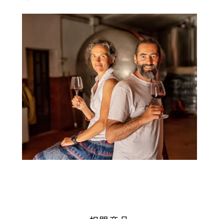
所
有
商
品
自
然
酒
葡
萄
酒
橄
欖