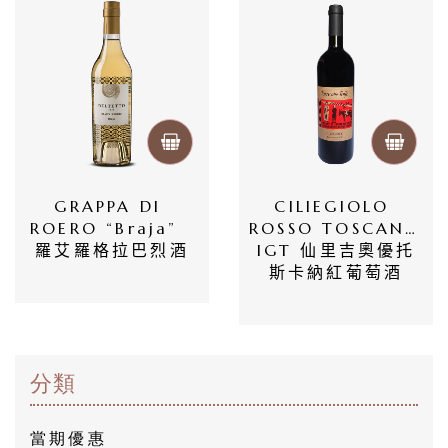
我
們
隱
私
權
政
GRAPPA DI 
CILIEGIOLO 
策
ROERO “Braja”  
ROSSO TOSCANA 
羅艾羅格拉巴烈酒
IGT 仙里吉奧優托
斯卡納紅葡萄酒
分類
當期優惠