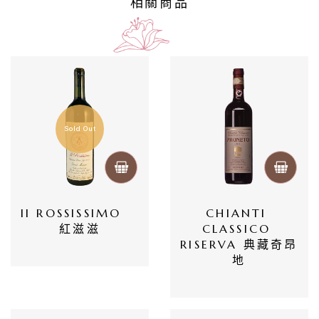
相關商品
/
巴
薩
米
克
Sold Out
醋
酒
莊
Il ROSSISSIMO   
CHIANTI 
紅滋滋
CLASSICO 
log
RISERVA 典藏奇昂
地
聯
絡