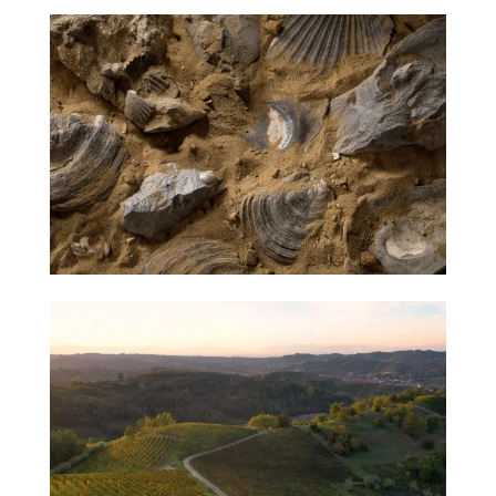
當
期
優
惠
所
有
商
品
自
然
酒
葡