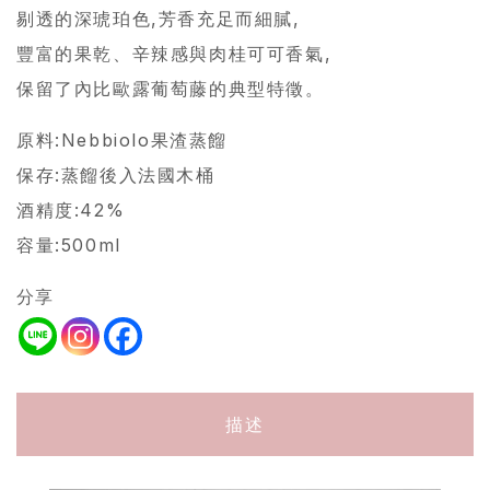
剔透的深琥珀色,芳香充足而細膩,
豐富的果乾、辛辣感與肉桂可可香氣,
保留了內比歐露葡萄藤的典型特徵。
原料:Nebbiolo果渣蒸餾
保存:蒸餾後入法國木桶
酒精度:42%
容量:500ml
分享
描述