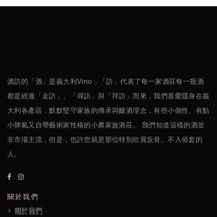
酒訪的「酒」是義大利Vino，「訪」代表了每一家酒莊每一瓶酒
都是經過「走訪」、「尋訪」與「拜訪」而來，我們喜愛隱身在義
大利各產區，默默堅守家族的傳承與釀酒理念，有些小個性、有點
小脾氣又自帶藝術家性格的小農家族酒莊。 我們知道這樣的酒並
非市場主流，但是，也許您就是那位特別欣賞反骨、不入俗套的
人。
關於我們
關於我們