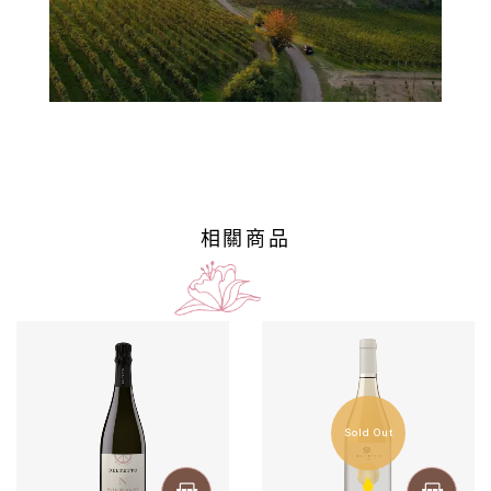
萄
酒
橄
欖
/
巴
相關商品
薩
米
克
醋
Sold Out
酒
莊