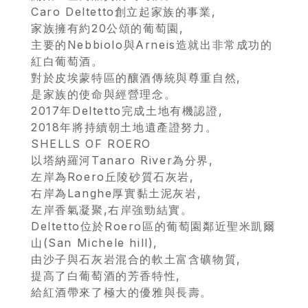
Caro Deltetto創立起家族的事業,
家族擁有約20公頌的葡萄園,
主要的Nebbiolo與Arneis造就出非常成功的
紅白葡萄酒。
對於皮埃蒙特區的釀酒傳統與尊重自然,
是家族的使命與經營理念。
2017年Deltetto完成土地有機認證,
2018年將持續朝土地遺產證努力。
SHELLS OF ROERO
首
以塔納羅河Tanaro River為分界,
左岸為Roero丘陵砂質石灰岩,
頁
右岸為Langhe厚實黏土泥灰岩,
左岸香氣凝聚,右岸強勁結實。
會
Deltetto位於Roero區的葡萄園鄰近聖米凱爾
員
山(San Michele hill),
由沙子與石灰岩混合的軟土富含礦物質,
專
提高了白葡萄酒的芳香特性,
區
給紅酒帶來了極大的優雅與長壽。