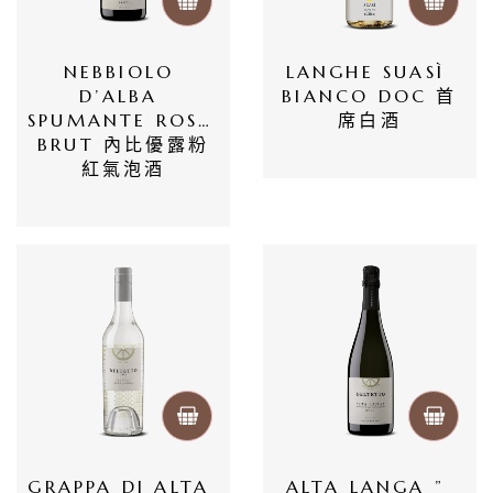
log
NEBBIOLO 
LANGHE SUASÌ 
D’ALBA 
BIANCO DOC 首
聯
SPUMANTE ROSE 
席白酒
絡
BRUT 內比優露粉
紅氣泡酒
我
們
隱
私
權
政
策
GRAPPA DI ALTA 
ALTA LANGA ” 