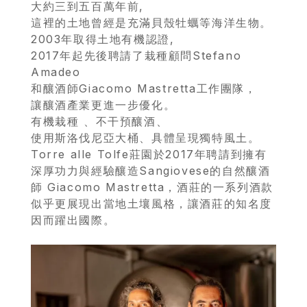
首
大約三到五百萬年前,
這裡的土地曾經是充滿貝殼牡蠣等海洋生物。
頁
2003年取得土地有機認證,
2017年起先後聘請了栽種顧問Stefano
會
Amadeo
員
和釀酒師Giacomo Mastretta工作團隊，
讓釀酒產業更進一步優化。
專
有機栽種 、不干預釀酒、
區
使用斯洛伐尼亞大桶、具體呈現獨特風土。
Torre alle Tolfe莊園於2017年聘請到擁有
當
深厚功力與經驗釀造Sangiovese的自然釀酒
師 Giacomo Mastretta，酒莊的一系列酒款
期
似乎更展現出當地土壤風格，讓酒莊的知名度
優
因而躍出國際。
惠
所
有