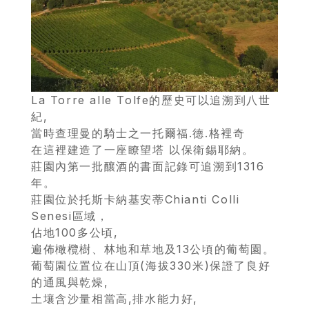
La Torre alle Tolfe的歷史可以追溯到八世
紀,
當時查理曼的騎士之一托爾福.德.格裡奇
在這裡建造了一座瞭望塔 以保衛錫耶納。
莊園內第一批釀酒的書面記錄可追溯到1316
年。
莊園位於托斯卡納基安蒂Chianti Colli
Senesi區域，
佔地100多公頃,
遍佈橄欖樹、林地和草地及13公頃的葡萄園。
葡萄園位置位在山頂(海拔330米)保證了良好
的通風與乾燥,
土壤含沙量相當高,排水能力好,