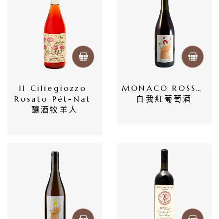
薩
米
克
醋
酒
Il Ciliegiozzo 
MONACO ROSSO  
Rosato Pét-Nat 
自我紅葡萄酒
莊
釀酒牧羊人
log
聯
絡
我
們