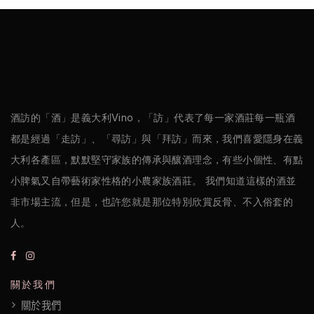
酒訪的「酒」是義大利Vino，「訪」代表了每一家酒莊每一瓶酒
都是經過「走訪」、「尋訪」與「拜訪」而來，我們喜愛隱身在義
大利各產區，默默堅守家族的傳承與釀酒理念，有些小個性、有點
小脾氣又自帶藝術家性格的小農家族酒莊。 我們知道這樣的酒並
非市場主流，但是，也許您就是那位特別欣賞反骨、不入俗套的
人。
關於我們
關於我們