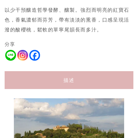
以少干預釀造哲學發酵、釀製。強烈而明亮的紅寶石
色，香氣濃郁而芬芳，帶有淡淡的熏香，口感呈現活
潑的酸櫻桃，鬆軟的單寧尾韻長而多汁。
分享
描述