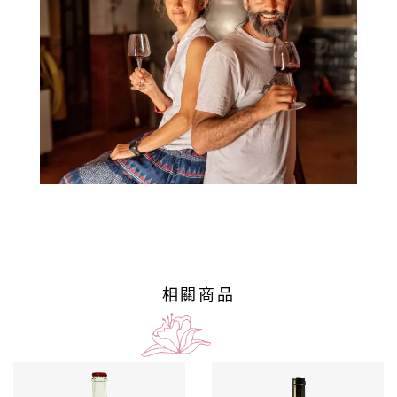
商
品
自
然
酒
葡
萄
酒
相關商品
橄
欖
/
巴