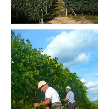
葡
萄
酒
橄
欖
/
巴
薩
米
克
醋
酒