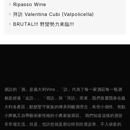
Ripasso Wine
拜訪 Valentina Cubi (Valpolicella)
BRUTAL!!! 野蠻勢力來臨!!!
酒訪的「酒」是義大利Vino，「訪」代表了每一家酒莊每一瓶酒
都是經過「走訪」、「尋訪」與「拜訪」而來，我們喜愛隱身在義
大利各產區，默默堅守家族的傳承與釀酒理念，有些小個性、有點
小脾氣又自帶藝術家性格的小農家族酒莊。 我們知道這樣的酒並
非市場主流，但是，也許您就是那位特別欣賞反骨、不入俗套的