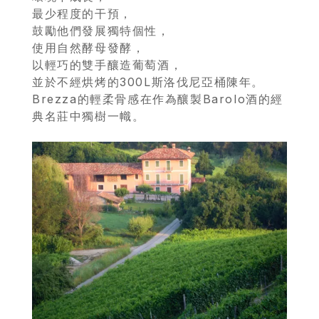
最少程度的干預，
鼓勵他們發展獨特個性，
使用自然酵母發酵，
以輕巧的雙手釀造葡萄酒，
並於不經烘烤的300L斯洛伐尼亞桶陳年。
Brezza的輕柔骨感在作為釀製Barolo酒的經
典名莊中獨樹一幟。
首
頁
會
員
專
區