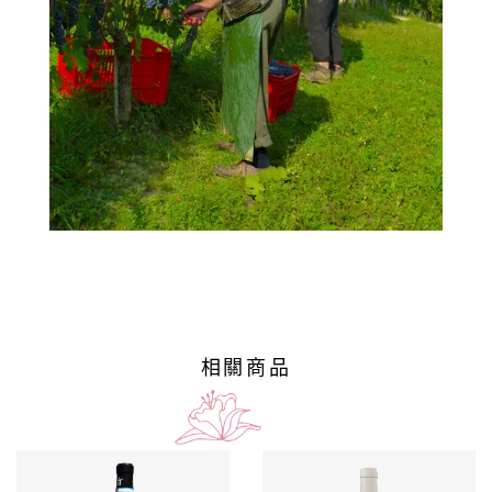
莊
log
聯
絡
我
們
隱
私
權
相關商品
政
策