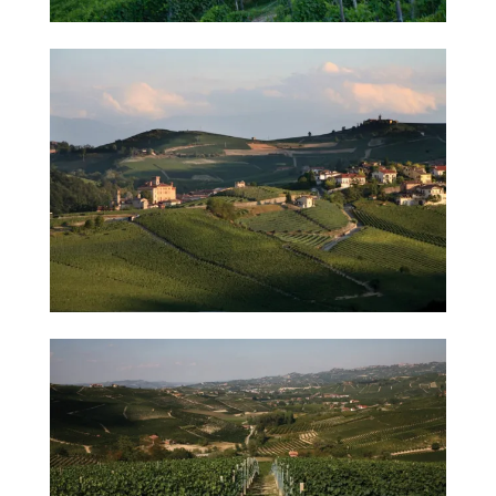
當
期
優
惠
所
有
商
品
自
然
酒