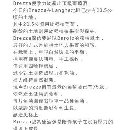
Brezza便致力於產出頂級葡萄酒，
今日的Brezza在Langhe地區已擁有23.5公
頃的土地，
其中20.5公頃用於種植葡萄，
剩餘的土地則用於種植榛果樹與森林。
Brezza深信要展現Barolo的獨特風土，
最好的方式是維持土地與果實的和諧。
在栽種上，重視自然環境的平衡，
採用有機農法耕種、手工採收，
僅運用四輪輕機械，
減少對土壤造成壓力和耗油，
盡力維持自然狀態。
現今Brezza擁有最老的葡萄藤已有75歲，
依然產出健康的葡萄，
每片葡萄園僅栽種單一品種葡萄，
以嚴謹的態度照顧葡萄生長。
釀造風格上，
Brezza認為釀酒像是陪伴孩子在沒有壓力的
環境下成長，