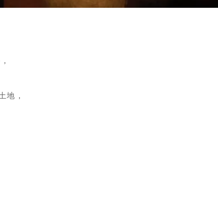
o，
的土地，