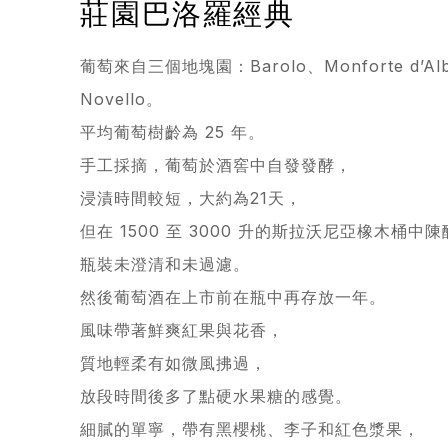
莊園巴洛羅經典
葡萄來自三個地塊園：Barolo、Monforte d’Al
Novello。
平均葡萄樹齡為 25 年。
手工採摘，葡萄於酒窖中自發發酵，
浸漬時間較短，大約為21天，
但在 1500 至 3000 升的斯拉沃尼亞橡木桶中
瓶裝未澄清和未過濾。
然後葡萄酒在上市前在瓶中再存放一年。
風味帶著鮮爽紅果與花香，
質地輕柔有如微風拂過，
放段時間後多了點硬水果糖的感覺。
細膩的單寧，帶有黑櫻桃、李子和紅色漿果，