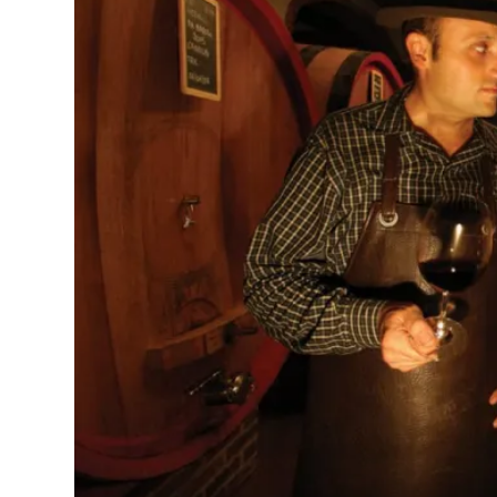
首
頁
會
員
專
區
當
期