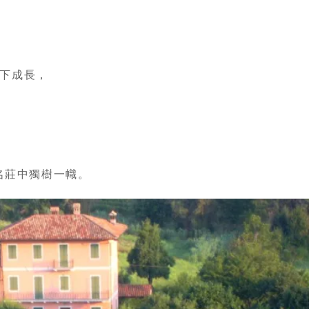
境下成長，
典名莊中獨樹一幟。