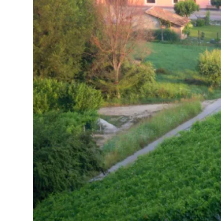
聯
絡
我
們
隱
私
權
政
策