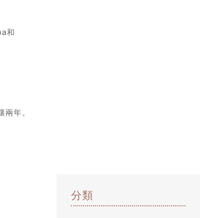
ba和
陳釀兩年。
分類