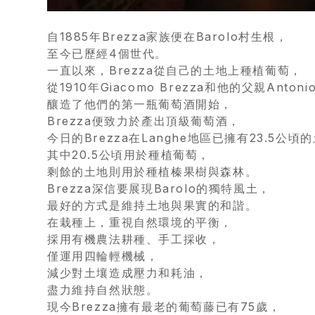
優
惠
自1885年Brezza家族便在Barolo村生根，
至今已歷經4個世代。
所
一直以來，Brezza從自己的土地上種植葡萄，
從1910年Giacomo Brezza和他的父親Antoni
有
釀造了他們的第一瓶葡萄酒開始，
商
Brezza便致力於產出頂級葡萄酒，
品
今日的Brezza在Langhe地區已擁有23.5公頃
其中20.5公頃用於種植葡萄，
剩餘的土地則用於種植榛果樹與森林。
自
Brezza深信要展現Barolo的獨特風土，
然
最好的方式是維持土地與果實的和諧。
酒
在栽種上，重視自然環境的平衡，
採用有機農法耕種、手工採收，
僅運用四輪輕機械，
葡
減少對土壤造成壓力和耗油，
萄
盡力維持自然狀態。
酒
現今Brezza擁有最老的葡萄藤已有75歲，