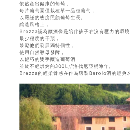
依然產出健康的葡萄，
每片葡萄園僅栽種單一品種葡萄，
橄
以嚴謹的態度照顧葡萄生長。
欖
釀造風格上，
/
Brezza認為釀酒像是陪伴孩子在沒有壓力的環
最少程度的干預，
巴
鼓勵他們發展獨特個性，
薩
使用自然酵母發酵，
米
以輕巧的雙手釀造葡萄酒，
並於不經烘烤的300L斯洛伐尼亞桶陳年。
克
Brezza的輕柔骨感在作為釀製Barolo酒的經
醋
酒
莊
log