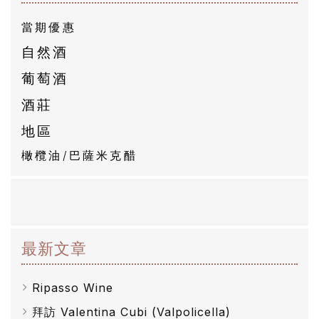
隱
當期優惠
私
自然酒
權
葡萄酒
政
策
酒莊
地區
橄欖油/巴薩米克醋
最新文章
Ripasso Wine
拜訪 Valentina Cubi (Valpolicella)