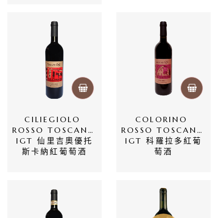
商
品
自
然
酒
葡
萄
CILIEGIOLO 
COLORINO 
ROSSO TOSCANA 
ROSSO TOSCANO 
酒
IGT 仙里吉奧優托
IGT 科羅拉多紅葡
斯卡納紅葡萄酒
萄酒
橄
欖
/
巴