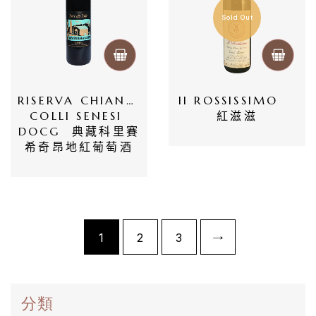
薩
Sold Out
米
克
醋
RISERVA CHIANTI 
Il ROSSISSIMO   
COLLI SENESI 
紅滋滋
酒
DOCG  典藏科里賽
莊
希奇昂地紅葡萄酒
log
聯
1
2
3
→
絡
我
們
分類