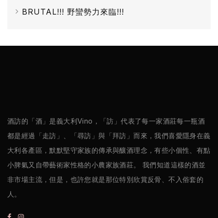
BRUTAL!!! 野蠻勢力來臨!!!
酒訪的「酒」是義大利Vino，「訪」代表了每一家酒莊每一瓶酒
都是經過「走訪」、「尋訪」與「拜訪」而來，我們喜愛隱身在義
大利各產區，默默堅守家族的傳承與釀酒理念，有些小個性、有點
小脾氣又自帶藝術家性格的小農家族酒莊。 我們知道這樣的酒並
非市場主流，但是，也許您就是那位特別欣賞反骨、不入俗套的
人。