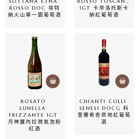
SOTTANA ETNA 
ROSSO TOSCANA 
頁
ROSSO DOC 埃特
IGT 卡奈洛托斯卡
納火山單一園葡萄酒
納紅葡萄酒
會
員
專
區
當
期
優
ROSATO 
CHIANTI COLLI 
惠
LUNELLA’ 
SENESI DOCG 科
FRIZZANTE IGT 
里賽希奇昂地紅葡萄
所
月神露內拉微氣泡粉
酒
紅酒
有