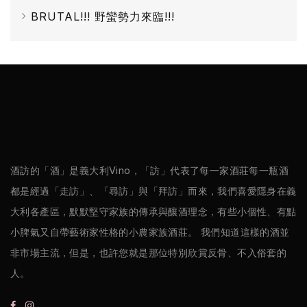
BRUTAL!!! 野蠻勢力來臨!!!
巴
薩
米
克
醋
酒
莊
酒訪的「酒」是義大利Vino，「訪」代表了每一家酒莊每一瓶酒
都是經過「走訪」、「尋訪」與「拜訪」而來，我們喜愛隱身在義
log
大利各產區，默默堅守家族的傳承與釀酒理念，有些小個性、有點
小脾氣又自帶藝術家性格的小農家族酒莊。 我們知道這樣的酒並
聯
非市場主流，但是，也許您就是那位特別欣賞反骨、不入俗套的
絡
人。
我