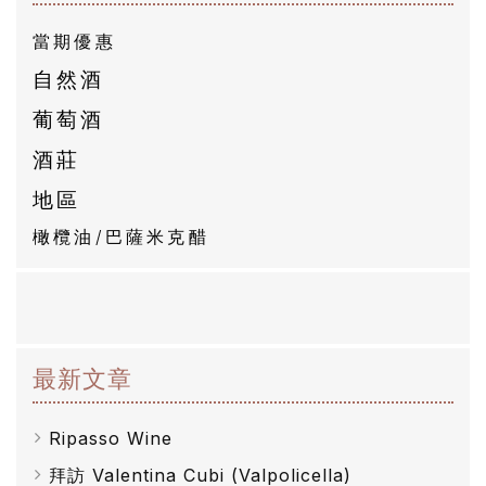
有
當期優惠
商
自然酒
品
葡萄酒
自
酒莊
然
地區
酒
橄欖油/巴薩米克醋
葡
萄
酒
最新文章
橄
Ripasso Wine
欖
拜訪 Valentina Cubi (Valpolicella)
/