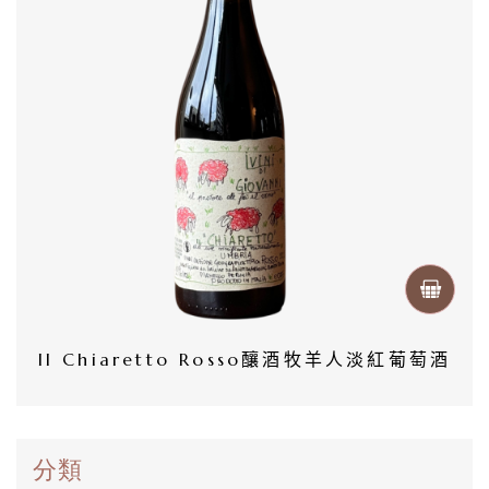
首
頁
會
員
專
區
當
期
Il Chiaretto Rosso釀酒牧羊人淡紅葡萄酒
優
惠
分類
所