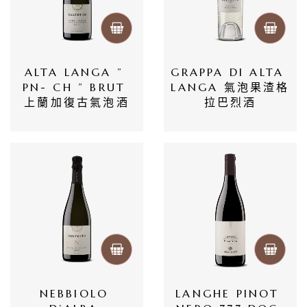
ALTA LANGA ” 
GRAPPA DI ALTA 
PN- CH ” BRUT 
LANGA 氣泡果渣格
首
上蘭加復古氣泡酒
拉巴烈酒
頁
會
員
專
區
當
期
NEBBIOLO 
LANGHE PINOT 
優