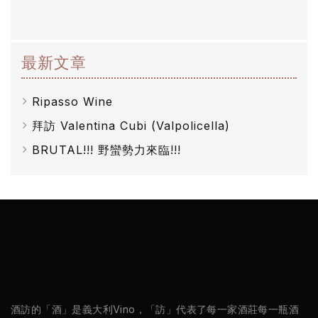
橄
欖
最新文章
/
巴
Ripasso Wine
薩
拜訪 Valentina Cubi (Valpolicella)
米
BRUTAL!!! 野蠻勢力來臨!!!
克
醋
酒
莊
log
酒訪的「酒」是義大利Vino，「訪」代表了每一家酒莊每一瓶酒