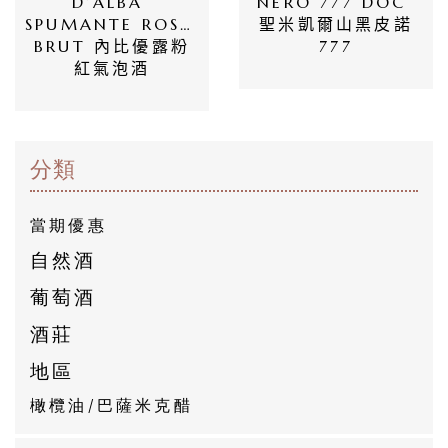
D’ALBA 
NERO 777 DOC 
SPUMANTE ROSE 
聖米凱爾山黑皮諾
惠
BRUT 內比優露粉
777
紅氣泡酒
所
有
商
分類
品
當期優惠
自
自然酒
然
葡萄酒
酒
酒莊
葡
地區
萄
橄欖油/巴薩米克醋
酒