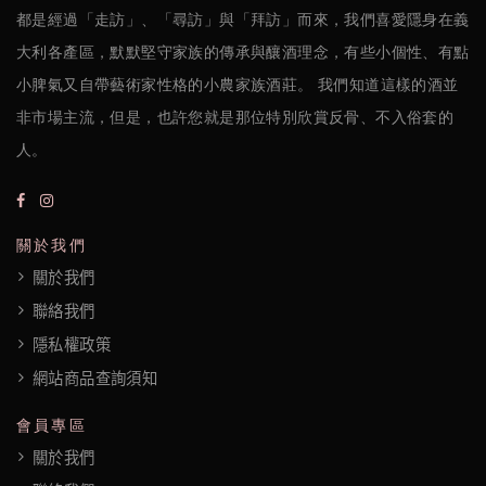
聯
都是經過「走訪」、「尋訪」與「拜訪」而來，我們喜愛隱身在義
絡
大利各產區，默默堅守家族的傳承與釀酒理念，有些小個性、有點
我
小脾氣又自帶藝術家性格的小農家族酒莊。 我們知道這樣的酒並
們
非市場主流，但是，也許您就是那位特別欣賞反骨、不入俗套的
人。
隱
私
權
關於我們
政
關於我們
聯絡我們
策
隱私權政策
網站商品查詢須知
會員專區
關於我們