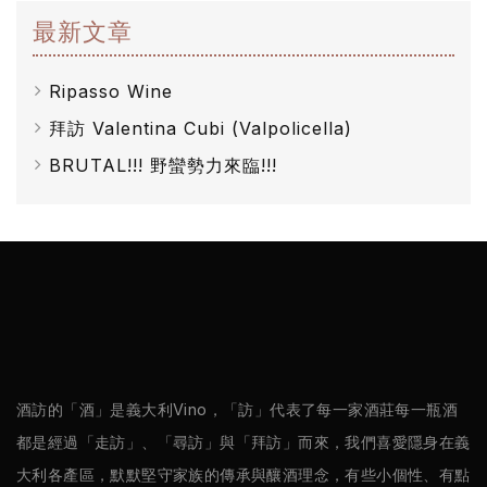
醋
最新文章
酒
Ripasso Wine
莊
拜訪 Valentina Cubi (Valpolicella)
log
BRUTAL!!! 野蠻勢力來臨!!!
聯
絡
我
們
隱
酒訪的「酒」是義大利Vino，「訪」代表了每一家酒莊每一瓶酒
私
都是經過「走訪」、「尋訪」與「拜訪」而來，我們喜愛隱身在義
權
大利各產區，默默堅守家族的傳承與釀酒理念，有些小個性、有點