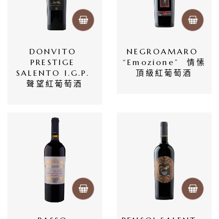
DONVITO 
NEGROAMARO 
PRESTIGE 
“Emozione”  情愫
SALENTO I.G.P. 
頂級紅葡萄酒
聲望紅葡萄酒
首
頁
會