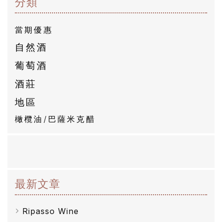
分類
有
當期優惠
商
自然酒
品
葡萄酒
自
酒莊
然
地區
酒
橄欖油/巴薩米克醋
葡
萄
酒
最新文章
橄
欖
Ripasso Wine