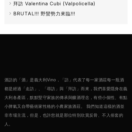
/
拜訪 Valentina Cubi (Valpolicella)
巴
BRUTAL!!! 野蠻勢力來臨!!!
薩
米
克
醋
酒
莊
酒訪的「酒」是義大利Vino，「訪」代表了每一家酒莊每一瓶酒
都是經過「走訪」、「尋訪」與「拜訪」而來，我們喜愛隱身在義
log
大利各產區，默默堅守家族的傳承與釀酒理念，有些小個性、有點
小脾氣又自帶藝術家性格的小農家族酒莊。 我們知道這樣的酒並
聯
非市場主流，但是，也許您就是那位特別欣賞反骨、不入俗套的
絡
人。
我