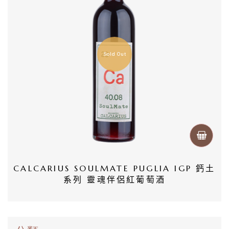
首
頁
Sold Out
會
員
專
區
當
期
CALCARIUS SOULMATE PUGLIA IGP 鈣土
系列 靈魂伴侶紅葡萄酒
優
惠
所