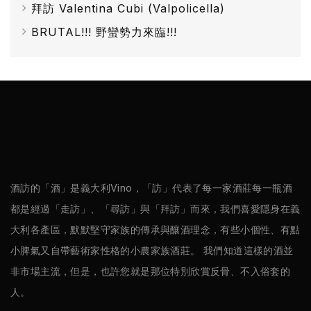
拜訪 Valentina Cubi (Valpolicella)
薩
BRUTAL!!! 野蠻勢力來臨!!!
米
克
醋
酒
莊
log
酒訪的「酒」是義大利Vino，「訪」代表了每一家酒莊每一瓶酒
都是經過「走訪」、「尋訪」與「拜訪」而來，我們喜愛隱身在義
聯
大利各產區，默默堅守家族的傳承與釀酒理念，有些小個性、有點
絡
小脾氣又自帶藝術家性格的小農家族酒莊。 我們知道這樣的酒並
我
非市場主流，但是，也許您就是那位特別欣賞反骨、不入俗套的
們
人。