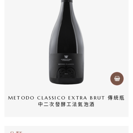
首
頁
會
員
專
區
當
期
優
METODO CLASSICO EXTRA BRUT 傳統瓶
惠
中二次發酵工法氣泡酒
所
有