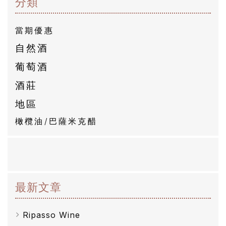
分類
商
品
當期優惠
自然酒
自
葡萄酒
然
酒
酒莊
地區
葡
橄欖油/巴薩米克醋
萄
酒
橄
最新文章
欖
/
Ripasso Wine
巴