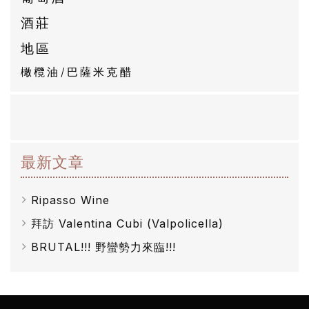
酒莊
自
然
地區
酒
橄欖油/巴薩米克醋
葡
萄
酒
最新文章
橄
Ripasso Wine
欖
拜訪 Valentina Cubi (Valpolicella)
/
BRUTAL!!! 野蠻勢力來臨!!!
巴
薩
米