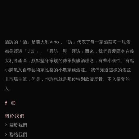
克
醋
酒
酒訪的「酒」是義大利Vino，「訪」代表了每一家酒莊每一瓶酒
莊
都是經過「走訪」、「尋訪」與「拜訪」而來，我們喜愛隱身在義
log
大利各產區，默默堅守家族的傳承與釀酒理念，有些小個性、有點
小脾氣又自帶藝術家性格的小農家族酒莊。 我們知道這樣的酒並
聯
非市場主流，但是，也許您就是那位特別欣賞反骨、不入俗套的
絡
人。
我
們
關於我們
隱
關於我們
聯絡我們
私