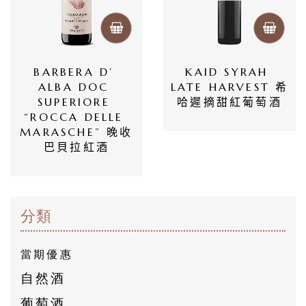
會
員
專
BARBERA D’ 
KAID SYRAH 
區
ALBA DOC 
LATE HARVEST 希
SUPERIORE 
哈遲摘甜紅葡萄酒
“ROCCA DELLE 
當
MARASCHE” 晚收
期
巴貝拉紅酒
優
惠
分類
所
有
當期優惠
商
自然酒
品
葡萄酒