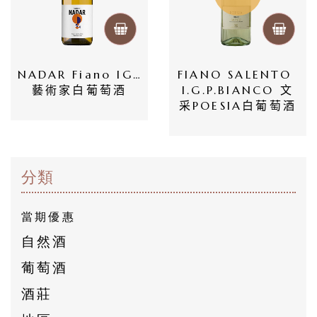
員
專
區
NADAR Fiano IGP 
FIANO SALENTO 
藝術家白葡萄酒
I.G.P.BIANCO 文
當
采POESIA白葡萄酒
期
優
惠
分類
所
當期優惠
有
自然酒
商
葡萄酒
品
酒莊
自