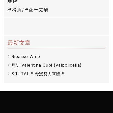
地區
然
橄欖油/巴薩米克醋
酒
葡
萄
最新文章
酒
Ripasso Wine
橄
拜訪 Valentina Cubi (Valpolicella)
欖
BRUTAL!!! 野蠻勢力來臨!!!
/
巴
薩
米
克