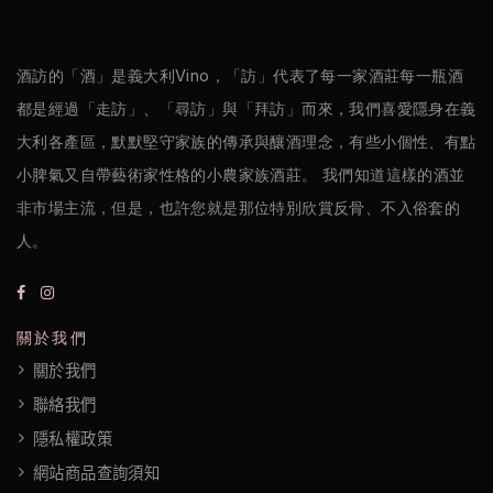
醋
酒訪的「酒」是義大利Vino，「訪」代表了每一家酒莊每一瓶酒
酒
都是經過「走訪」、「尋訪」與「拜訪」而來，我們喜愛隱身在義
莊
大利各產區，默默堅守家族的傳承與釀酒理念，有些小個性、有點
小脾氣又自帶藝術家性格的小農家族酒莊。 我們知道這樣的酒並
log
非市場主流，但是，也許您就是那位特別欣賞反骨、不入俗套的
聯
人。
絡
我
關於我們
們
關於我們
聯絡我們
隱
隱私權政策
私
網站商品查詢須知
權