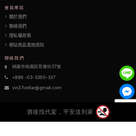
政
會員專區
策
關於我們
聯絡我們
隱私權政策
網站商品查詢須知
聯絡我們
桃園市桃園區育樂街37號
+886 -03-3360-337
vin37cellar@gmail.com
酒後找代駕，平安送到家
©2022 酒訪國際 All Rights Reserved.