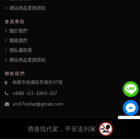
權
網站商品查詢須知
政
會員專區
策
關於我們
聯絡我們
隱私權政策
網站商品查詢須知
聯絡我們
桃園市桃園區育樂街37號
+886 -03-3360-337
vin37cellar@gmail.com
酒後找代駕，平安送到家
©2022 酒訪國際 All Rights Reserved.