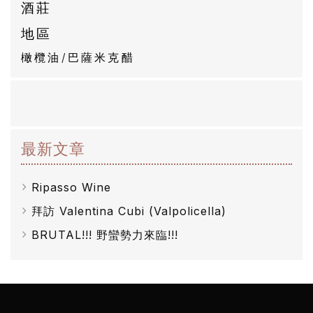
酒莊
自
地區
然
橄欖油/巴薩米克醋
酒
葡
萄
酒
最新文章
橄
Ripasso Wine
欖
拜訪 Valentina Cubi (Valpolicella)
/
BRUTAL!!! 野蠻勢力來臨!!!
巴
薩
米