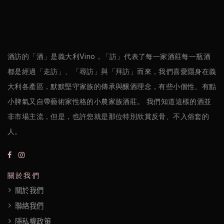
克
醋
酒
酒訪的「酒」是義大利Vino，「訪」代表了每一家酒莊每一瓶酒
莊
都是經過「走訪」、「尋訪」與「拜訪」而來，我們喜愛隱身在義
大利各產區，默默堅守家族的傳承與釀酒理念，有些小個性、有點
log
小脾氣又自帶藝術家性格的小農家族酒莊。 我們知道這樣的酒並
非市場主流，但是，也許您就是那位特別欣賞反骨、不入俗套的
聯
人。
絡
我
們
關於我們
關於我們
隱
聯絡我們
私
隱私權政策