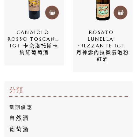
會
員
專
CANAIOLO 
ROSATO 
區
ROSSO TOSCANA 
LUNELLA’ 
IGT 卡奈洛托斯卡
FRIZZANTE IGT 
當
納紅葡萄酒
月神露內拉微氣泡粉
紅酒
期
優
惠
分類
所
有
當期優惠
商
自然酒
品
葡萄酒