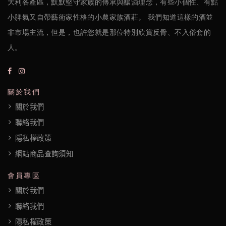
大利各產區，默默堅守家族的傳承與釀酒理念，有些小個性、有點
絡
小脾氣又自帶藝術家性格的小農家族酒莊。 我們知道這樣的酒並
我
非市場主流，但是，也許您就是那位特別欣賞反骨、不入俗套的
們
人。
隱
私
關於我們
權
關於我們
政
聯絡我們
策
隱私權政策
網站商品查詢須知
會員專區
關於我們
聯絡我們
隱私權政策