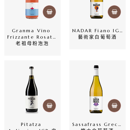
Granma Vino 
NADAR Fiano IGP 
首
Frizzante Rosato 
藝術家白葡萄酒
頁
老祖母粉泡泡
會
員
專
區
當
期
優
Pitatza 
Sassafrass Greco 