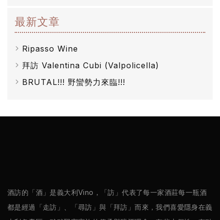
橄
欖
最新文章
/
Ripasso Wine
巴
拜訪 Valentina Cubi (Valpolicella)
薩
BRUTAL!!! 野蠻勢力來臨!!!
米
克
醋
酒
莊
log
酒訪的「酒」是義大利Vino，「訪」代表了每一家酒莊每一瓶酒
都是經過「走訪」、「尋訪」與「拜訪」而來，我們喜愛隱身在義
聯