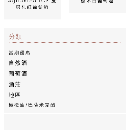
Aglianico IGP 皮
檫木白葡萄酒
惠
塔札紅葡萄酒
所
有
分類
商
品
當期優惠
自
自然酒
然
葡萄酒
酒
酒莊
地區
葡
橄欖油/巴薩米克醋
萄
酒