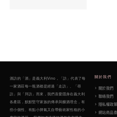
/
巴
薩
米
克
醋
酒
莊
關於我們
酒訪的「酒」是義大利Vino，「訪」代表了每
log
一家酒莊每一瓶酒都是經過「走訪」、「尋
關於我們
聯
訪」與「拜訪」而來，我們喜愛隱身在義大利
聯絡我們
各產區，默默堅守家族的傳承與釀酒理念，有
絡
隱私權政
些小個性、有點小脾氣又自帶藝術家性格的小
我
網站商品