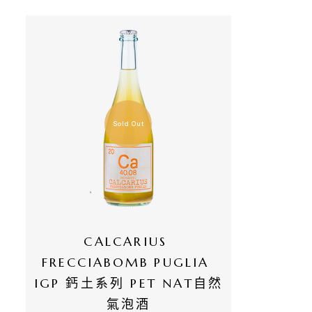
有
商
品
自
然
Sold Out
酒
葡
萄
酒
CALCARIUS 
FRECCIABOMB PUGLIA 
橄
IGP 鈣土系列 PET NAT自然
欖
氣泡酒