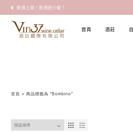
新酒上架！新酒莊介紹！
首
頁
首頁
酒莊
會
員
專
區
當
期
首頁
> 商品標籤為 “bombino”
優
惠
所