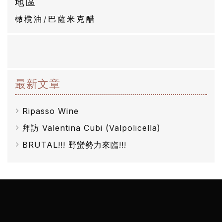
地區
然
橄欖油/巴薩米克醋
酒
葡
萄
最新文章
酒
Ripasso Wine
橄
拜訪 Valentina Cubi (Valpolicella)
欖
BRUTAL!!! 野蠻勢力來臨!!!
/
巴
薩
米
克