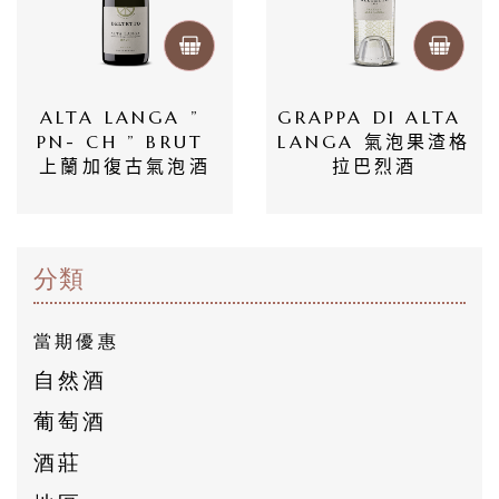
員
專
區
ALTA LANGA ” 
GRAPPA DI ALTA 
PN- CH ” BRUT 
LANGA 氣泡果渣格
當
上蘭加復古氣泡酒
拉巴烈酒
期
優
惠
分類
所
當期優惠
有
自然酒
商
葡萄酒
品
酒莊
自