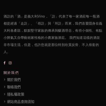
醋
酒訪的「酒」是義大利Vino，「訪」代表了每一家酒莊每一瓶酒
酒
都是經過「走訪」、「尋訪」與「拜訪」而來，我們喜愛隱身在義
莊
大利各產區，默默堅守家族的傳承與釀酒理念，有些小個性、有點
小脾氣又自帶藝術家性格的小農家族酒莊。 我們知道這樣的酒並
log
非市場主流，但是，也許您就是那位特別欣賞反骨、不入俗套的
聯
人。
絡
我
關於我們
們
關於我們
聯絡我們
隱
隱私權政策
私
網站商品查詢須知
權