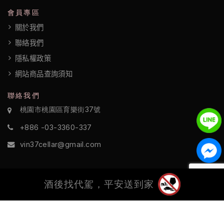
政
會員專區
策
關於我們
聯絡我們
隱私權政策
網站商品查詢須知
聯絡我們
桃園市桃園區育樂街37號
+886 -03-3360-337
vin37cellar@gmail.com
酒後找代駕，平安送到家
©2022 酒訪國際 All Rights Reserved.