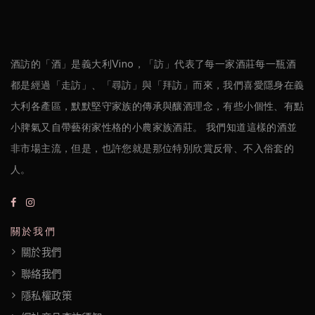
醋
酒
酒訪的「酒」是義大利Vino，「訪」代表了每一家酒莊每一瓶酒
莊
都是經過「走訪」、「尋訪」與「拜訪」而來，我們喜愛隱身在義
大利各產區，默默堅守家族的傳承與釀酒理念，有些小個性、有點
log
小脾氣又自帶藝術家性格的小農家族酒莊。 我們知道這樣的酒並
非市場主流，但是，也許您就是那位特別欣賞反骨、不入俗套的
聯
人。
絡
我
們
關於我們
關於我們
隱
聯絡我們
私
隱私權政策
權