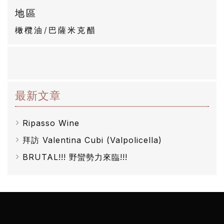
自
地區
然
橄欖油/巴薩米克醋
酒
葡
萄
最新文章
酒
Ripasso Wine
橄
拜訪 Valentina Cubi (Valpolicella)
欖
BRUTAL!!! 野蠻勢力來臨!!!
/
巴
薩
米
克