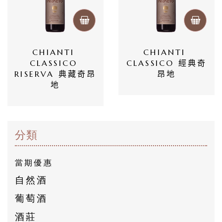
員
專
區
CHIANTI 
CHIANTI 
CLASSICO 
CLASSICO 經典奇
RISERVA 典藏奇昂
昂地
當
地
期
優
惠
分類
所
當期優惠
有
自然酒
商
葡萄酒
品
酒莊