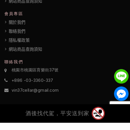
網站商品查詢須知
政
會員專區
策
關於我們
聯絡我們
隱私權政策
網站商品查詢須知
聯絡我們
桃園市桃園區育樂街37號
+886 -03-3360-337
vin37cellar@gmail.com
酒後找代駕，平安送到家
©2022 酒訪國際 All Rights Reserved.