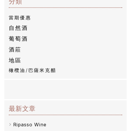
分類
有
當期優惠
商
自然酒
品
葡萄酒
自
酒莊
然
地區
酒
橄欖油/巴薩米克醋
葡
萄
酒
最新文章
橄
欖
Ripasso Wine