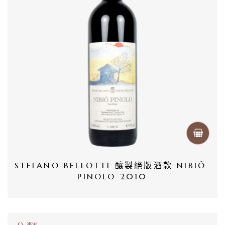
首
頁
會
員
專
區
當
期
STEFANO BELLOTTI 釀製絕版酒款 NIBIÔ 
PINOLO 2010
優
惠
所