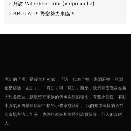
/
拜訪 Valentina Cubi (Valpolicella)
巴
BRUTAL!!! 野蠻勢力來臨!!!
薩
米
克
醋
酒
莊
酒訪的「酒」是義大利Vino，「訪」代表了每一家酒莊每一瓶酒
都是經過「走訪」、「尋訪」與「拜訪」而來，我們喜愛隱身在義
log
大利各產區，默默堅守家族的傳承與釀酒理念，有些小個性、有點
小脾氣又自帶藝術家性格的小農家族酒莊。 我們知道這樣的酒並
聯
非市場主流，但是，也許您就是那位特別欣賞反骨、不入俗套的
絡
人。
我