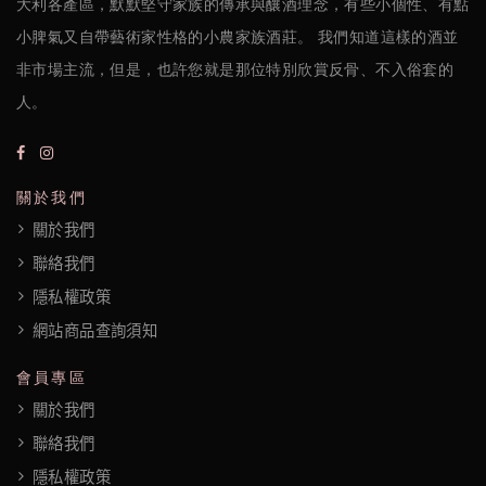
大利各產區，默默堅守家族的傳承與釀酒理念，有些小個性、有點
們
小脾氣又自帶藝術家性格的小農家族酒莊。 我們知道這樣的酒並
非市場主流，但是，也許您就是那位特別欣賞反骨、不入俗套的
隱
人。
私
權
政
關於我們
關於我們
策
聯絡我們
隱私權政策
網站商品查詢須知
會員專區
關於我們
聯絡我們
隱私權政策