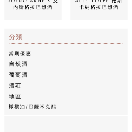
ROERO ARNEIS 艾
ALLE TOLFE 托斯
所
內斯格拉巴烈酒
卡納格拉巴烈酒
有
商
品
分類
自
當期優惠
然
自然酒
酒
葡萄酒
葡
酒莊
萄
地區
酒
橄欖油/巴薩米克醋
橄
欖