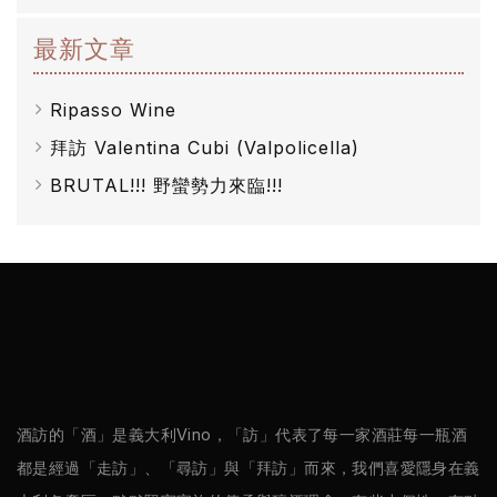
/
最新文章
巴
薩
Ripasso Wine
米
拜訪 Valentina Cubi (Valpolicella)
克
BRUTAL!!! 野蠻勢力來臨!!!
醋
酒
莊
log
聯
酒訪的「酒」是義大利Vino，「訪」代表了每一家酒莊每一瓶酒
絡
都是經過「走訪」、「尋訪」與「拜訪」而來，我們喜愛隱身在義
我