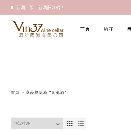
新酒上架！新酒莊介紹！
首
首頁
酒莊
頁
會
員
專
區
首頁
> 商品標籤為 “氣泡酒”
當
期
優
惠