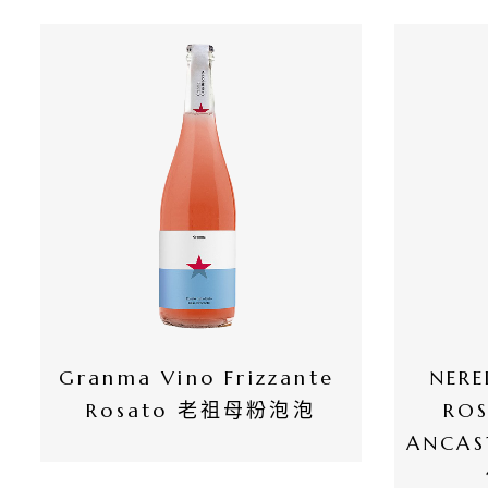
所
有
商
品
自
然
酒
葡
萄
Granma Vino Frizzante 
NERE
酒
Rosato 老祖母粉泡泡
RO
ANCA
橄