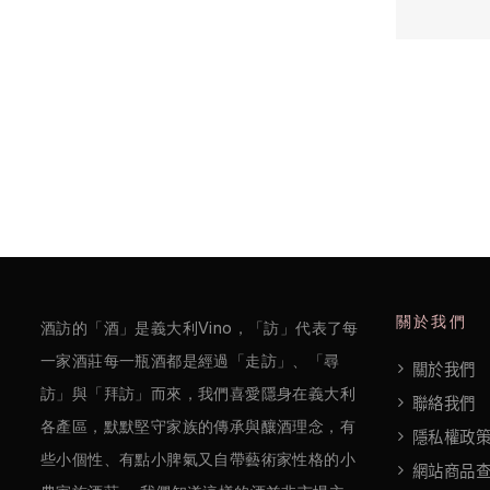
欖
/
巴
薩
米
克
醋
酒
莊
關於我們
酒訪的「酒」是義大利Vino，「訪」代表了每
一家酒莊每一瓶酒都是經過「走訪」、「尋
關於我們
log
訪」與「拜訪」而來，我們喜愛隱身在義大利
聯絡我們
各產區，默默堅守家族的傳承與釀酒理念，有
聯
隱私權政
些小個性、有點小脾氣又自帶藝術家性格的小
絡
網站商品