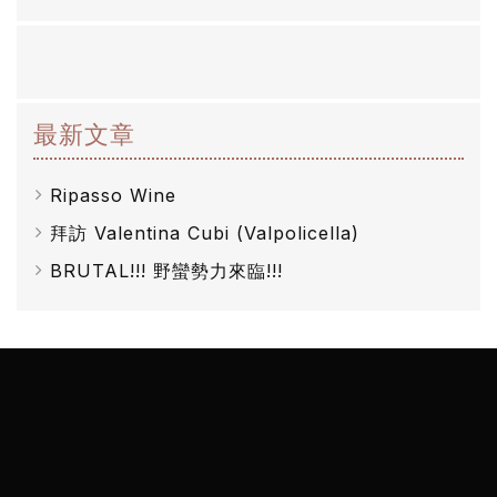
克
醋
酒
最新文章
莊
Ripasso Wine
log
拜訪 Valentina Cubi (Valpolicella)
聯
BRUTAL!!! 野蠻勢力來臨!!!
絡
我
們
隱
私