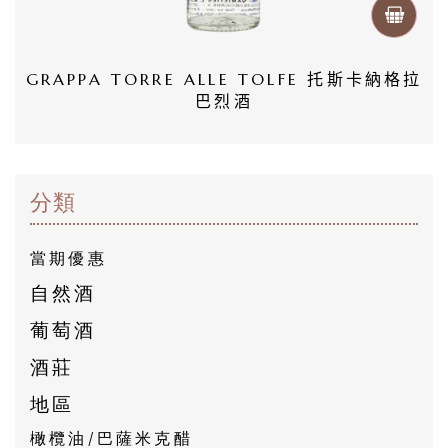
自
然
GRAPPA TORRE ALLE TOLFE 托斯卡納格拉
酒
巴烈酒
葡
萄
分類
酒
當期優惠
橄
自然酒
欖
葡萄酒
/
巴
酒莊
薩
地區
米
橄欖油/巴薩米克醋