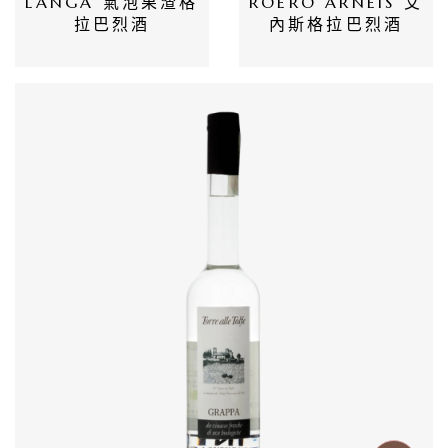
LANGA 氣泡果渣格
ROERO ARNEIS 艾
會
拉巴烈酒
內斯格拉巴烈酒
員
專
區
當
期
優
惠
所
有
商
品