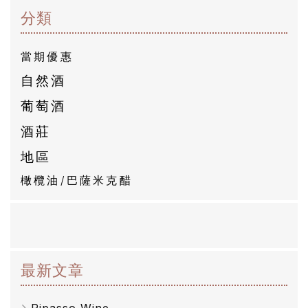
分類
商
品
當期優惠
自
自然酒
然
葡萄酒
酒
酒莊
地區
葡
橄欖油/巴薩米克醋
萄
酒
橄
欖
最新文章
/
Ripasso Wine