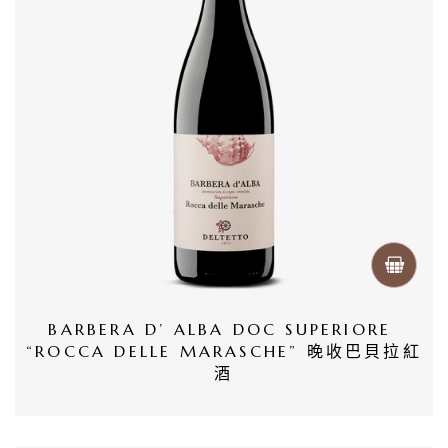
首
頁
會
員
專
區
當
期
優
BARBERA D’ ALBA DOC SUPERIORE 
“ROCCA DELLE MARASCHE” 晚收巴貝拉紅
惠
酒
所
有