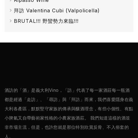
巴
拜訪 Valentina Cubi (Valpolicella)
薩
米
BRUTAL!!! 野蠻勢力來臨!!!
克
醋
酒
莊
log
酒訪的「酒」是義大利Vino，「訪」代表了每一家酒莊每一瓶酒
都是經過「走訪」、「尋訪」與「拜訪」而來，我們喜愛隱身在義
聯
大利各產區，默默堅守家族的傳承與釀酒理念，有些小個性、有點
絡
小脾氣又自帶藝術家性格的小農家族酒莊。 我們知道這樣的酒並
我
非市場主流，但是，也許您就是那位特別欣賞反骨、不入俗套的
們
人。