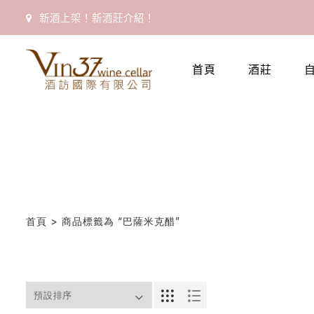
新酒上架！新酒莊介紹！
首
首頁
酒莊
頁
會
員
專
區
首頁
> 商品標籤為 “巴薩米克醋”
當
期
優
惠