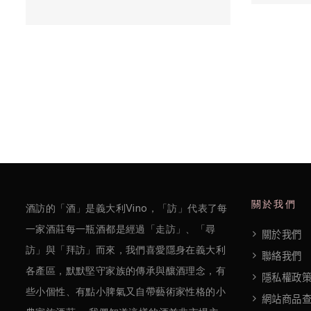
欖
/
巴
薩
米
克
醋
酒
莊
關於我們
酒訪的「酒」是義大利Vino，「訪」代表了每
一家酒莊每一瓶酒都是經過「走訪」、「尋
關於我們
log
訪」與「拜訪」而來，我們喜愛隱身在義大利
聯絡我們
各產區，默默堅守家族的傳承與釀酒理念，有
聯
隱私權政
些小個性、有點小脾氣又自帶藝術家性格的小
絡
網站商品