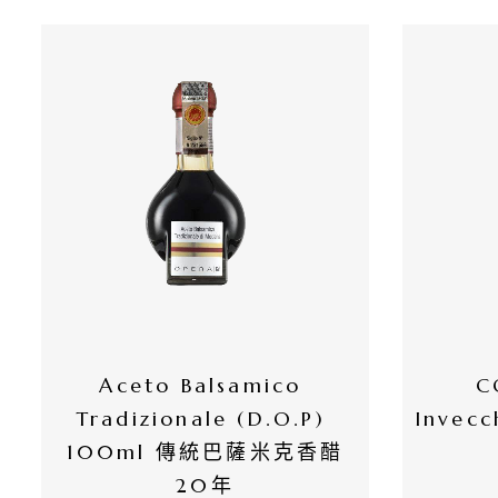
所
有
商
品
自
然
酒
葡
萄
Aceto Balsamico 
C
酒
Tradizionale (D.O.P) 
Invecc
100ml 傳統巴薩米克香醋
橄
20年