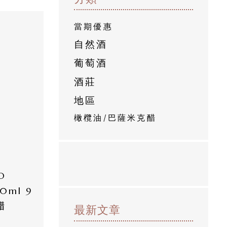
當期優惠
自然酒
葡萄酒
酒莊
地區
橄欖油/巴薩米克醋
 
00ml 9
醋
最新文章