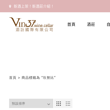
新酒上架！新酒莊介紹！
首
頁
首頁
酒莊
會
員
專
區
當
期
首頁
> 商品標籤為 “坎努比”
優
惠
所