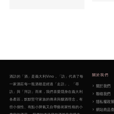
/
巴
薩
米
克
醋
酒
莊
關於我們
酒訪的「酒」是義大利Vino，「訪」代表了每
log
一家酒莊每一瓶酒都是經過「走訪」、「尋
關於我們
聯
訪」與「拜訪」而來，我們喜愛隱身在義大利
聯絡我們
各產區，默默堅守家族的傳承與釀酒理念，有
絡
隱私權政
些小個性、有點小脾氣又自帶藝術家性格的小
我
網站商品