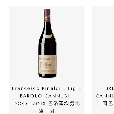
有
商
品
自
然
酒
葡
萄
酒
Francesco Rinaldi E Figli 
BR
BAROLO CANNUBI  
CANN
橄
DOCG 2018 巴洛羅坎努比
園巴
欖
單一園