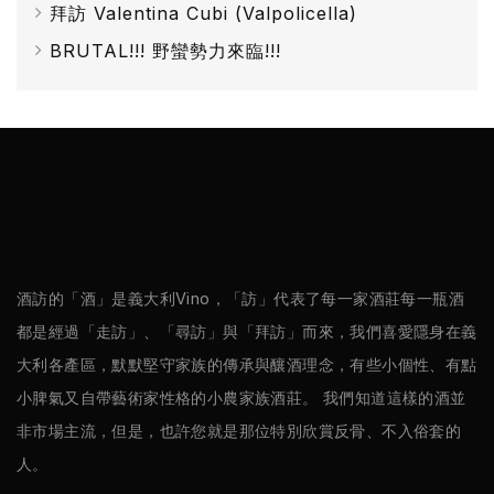
拜訪 Valentina Cubi (Valpolicella)
薩
BRUTAL!!! 野蠻勢力來臨!!!
米
克
醋
酒
莊
log
酒訪的「酒」是義大利Vino，「訪」代表了每一家酒莊每一瓶酒
都是經過「走訪」、「尋訪」與「拜訪」而來，我們喜愛隱身在義
聯
大利各產區，默默堅守家族的傳承與釀酒理念，有些小個性、有點
絡
小脾氣又自帶藝術家性格的小農家族酒莊。 我們知道這樣的酒並
我
非市場主流，但是，也許您就是那位特別欣賞反骨、不入俗套的
們
人。