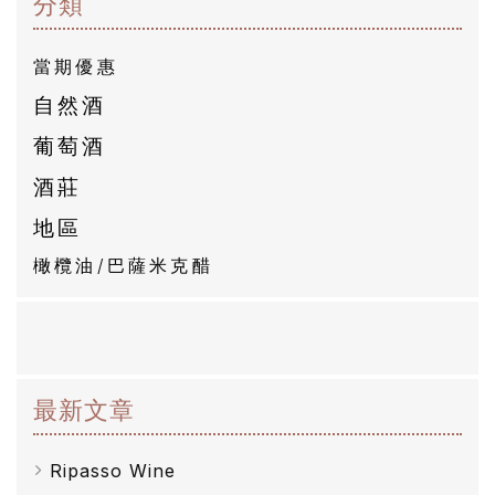
分類
商
品
當期優惠
自然酒
自
葡萄酒
然
酒
酒莊
地區
葡
橄欖油/巴薩米克醋
萄
酒
橄
最新文章
欖
/
Ripasso Wine
巴