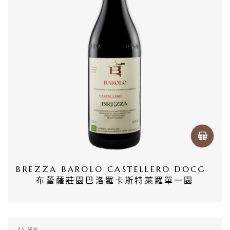
首
頁
會
員
專
區
當
期
優
BREZZA BAROLO CASTELLERO DOCG  
惠
布蕾薩莊園巴洛羅卡斯特萊羅單一園
所
有