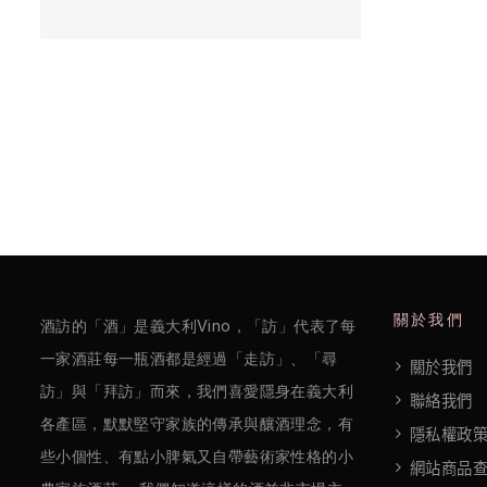
/
巴
薩
米
克
醋
酒
莊
關於我們
酒訪的「酒」是義大利Vino，「訪」代表了每
log
一家酒莊每一瓶酒都是經過「走訪」、「尋
關於我們
聯
訪」與「拜訪」而來，我們喜愛隱身在義大利
聯絡我們
各產區，默默堅守家族的傳承與釀酒理念，有
絡
隱私權政
些小個性、有點小脾氣又自帶藝術家性格的小
我
網站商品