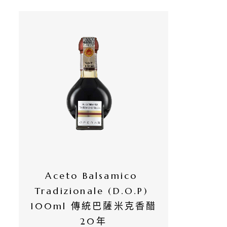
有
商
品
自
然
酒
葡
萄
酒
Aceto Balsamico 
Tradizionale (D.O.P) 
橄
100ml 傳統巴薩米克香醋
欖
20年