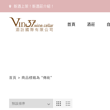
新酒上架！新酒莊介紹！
首
頁
首頁
酒莊
會
員
專
區
當
期
首頁
> 商品標籤為 “傳統”
優
惠
所