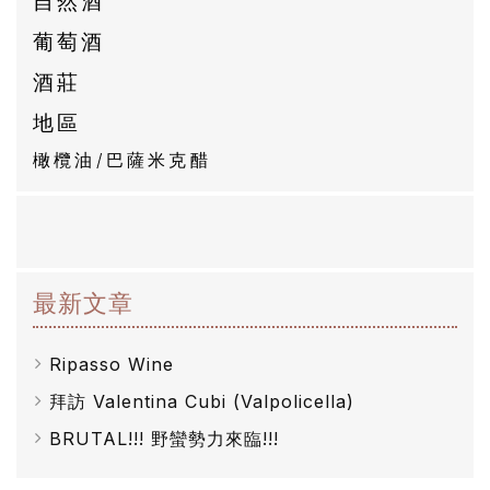
自然酒
私
葡萄酒
權
酒莊
政
策
地區
橄欖油/巴薩米克醋
最新文章
Ripasso Wine
拜訪 Valentina Cubi (Valpolicella)
BRUTAL!!! 野蠻勢力來臨!!!