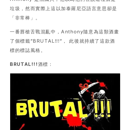
垃圾，然而實際上這以加泰羅尼亞語言意思卻是
「非常棒」。
一番唇槍舌戰混亂中，Anthony隨意為這類酒畫
了個標籤”BRUTAL!!!”， 此後就持續了這款酒
標的標誌風格。
BRUTAL!!!酒標：
首
頁