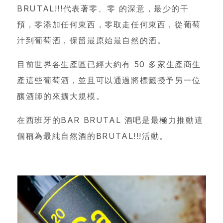
BRUTAL!!!代表著零、零 的深意，最少的干
預，零添加任何東西，零取走任何東西，從葡萄
自
汁到葡萄酒，保留最原始最自然的酒。
然
酒
目前世界各生產區已經大約有 50 多家生產商生
產這些葡萄酒，並且可以通過將標籤授予另一位
葡
釀酒師的來擴大規模。
萄
酒
在西班牙的
BAR BRUTAL
酒吧是最極力推動這
個稱為最純自然酒的
BRUTAL!!!
活動。
橄
欖
/
巴
薩