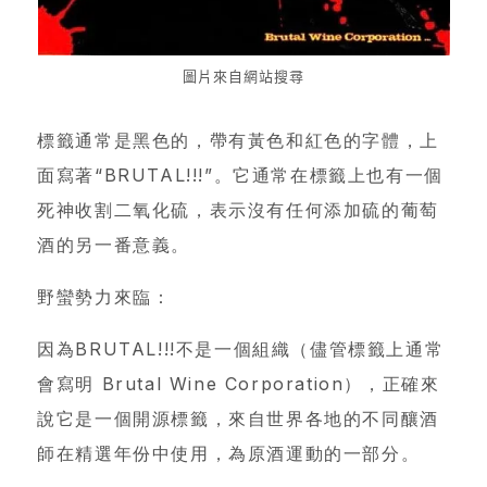
會
圖片來自網站搜尋
員
專
標籤通常是黑色的，帶有黃色和紅色的字體，上
區
面寫著
“
BRUTAL!!!
”
。它通常在標籤上也有一個
死神收割二氧化硫，表示沒有任何添加硫的葡萄
當
酒的另一番意義。
期
優
野蠻勢力來臨：
惠
因為BRUTAL!!!不是一個組織（儘管標籤上通常
所
會寫明 Brutal Wine Corporation），正確來
有
說它是一個開源標籤，來自世界各地的不同釀酒
商
師在精選年份中使用，為原酒運動的一部分。
品