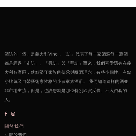
酒訪的「酒」是義大利Vino，「訪」代表了每一家酒莊每一瓶酒
都是經過「走訪」、「尋訪」與「拜訪」而來，我們喜愛隱身在義
大利各產區，默默堅守家族的傳承與釀酒理念，有些小個性、有點
小脾氣又自帶藝術家性格的小農家族酒莊。 我們知道這樣的酒並
非市場主流，但是，也許您就是那位特別欣賞反骨、不入俗套的
人。
關於我們
關於我們