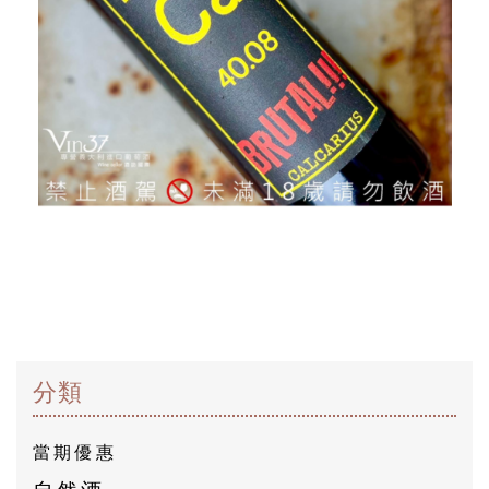
米
克
醋
酒
莊
log
聯
絡
我
分類
們
當期優惠
隱